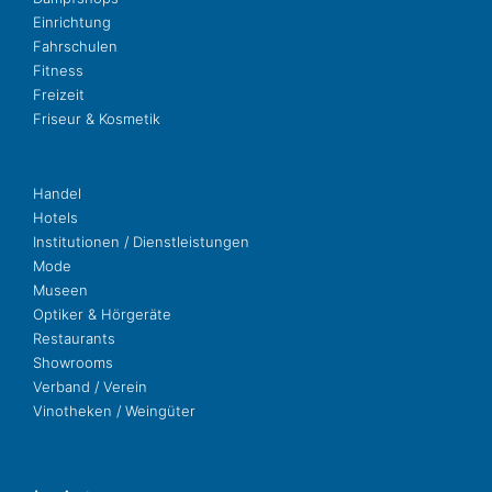
Ein­rich­tung
Fahr­schu­len
Fit­ness
Freizeit
Fri­seur & Kosmetik
Handel
Hotels
Insti­tu­tio­nen / Dienstleistungen
Mode
Museen
Opti­ker & Hörgeräte
Restau­rants
Show­rooms
Ver­band / Verein
Vino­the­ken / Weingüter