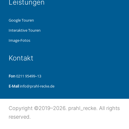
Leis­tun­gen
Google Touren
Inter­ak­ti­ve Touren
Image-Fotos
Kon­takt
Fon
0211 95499–13
E‑Mail
info@prahl-recke.de
Copy­right ©2019–2026. prahl_recke. All rights
reserved.