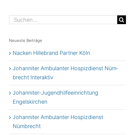
Suche
nach:
Neu­es­te Beiträge
Nacken Hil­le­brand Part­ner Köln
Johan­ni­ter Ambu­lan­ter Hos­piz­dienst Nüm­
brecht Interaktiv
Johan­ni­ter-Jugend­hil­fe­ein­rich­tung
Engelskirchen
Johan­ni­ter Ambu­lan­ter Hos­piz­dienst
Nümbrecht