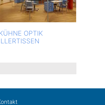
KÜHNE OPTIK
ILLERTISSEN
on­takt