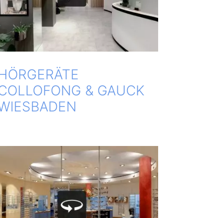
HÖR­GE­RÄ­TE
COLLOFONG & GAUCK
WIESBADEN