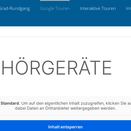
Grad-Rund­gang
Google Touren
Inter­ak­ti­ve Touren
Im
/ HÖRGERÄTE
n
Stan­dard
. Um auf den eigent­li­chen Inhalt zuzu­grei­fen, kli­cken Sie
dabei Daten an Dritt­an­bie­ter wei­ter­ge­ge­ben werden.
Inhalt ent­sper­ren