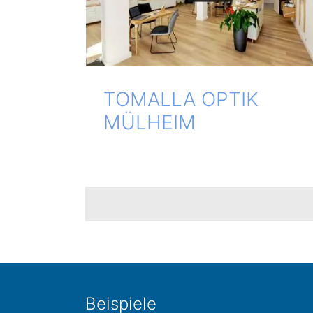
TOM­AL­LA OPTIK
MÜLHEIM
Bei­spie­le