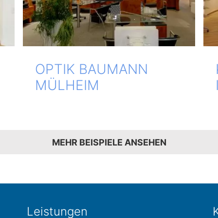
OPTIK BAU­MANN
MÜLHEIM
MEHR BEISPIELE ANSEHEN
Leis­tun­gen
K