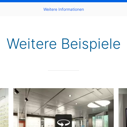
Wei­te­re Infor­ma­tio­nen
Wei­te­re Beispiele