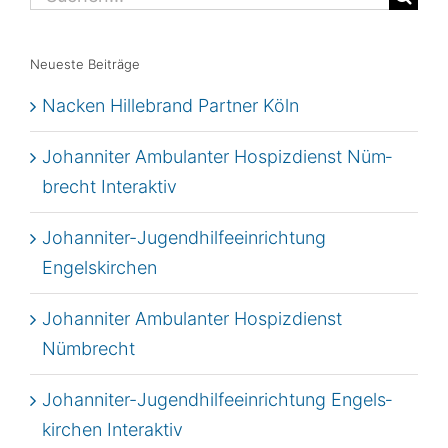
nach:
Neu­es­te Beiträge
Nacken Hil­le­brand Part­ner Köln
Johan­ni­ter Ambu­lan­ter Hos­piz­dienst Nüm­
brecht Interaktiv
Johan­ni­ter-Jugend­hil­fe­ein­rich­tung
Engelskirchen
Johan­ni­ter Ambu­lan­ter Hos­piz­dienst
Nümbrecht
Johan­ni­ter-Jugend­hil­fe­ein­rich­tung Engels­
kir­chen Interaktiv