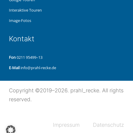
Inter­ak­ti­ve Touren
Image-Fotos
Kon­takt
Fon
0211 95499–13
E‑Mail
info@prahl-recke.de
Copy­right ©2019–2026. prahl_recke. All rights
reserved.
Impres­sum
Daten­schutz