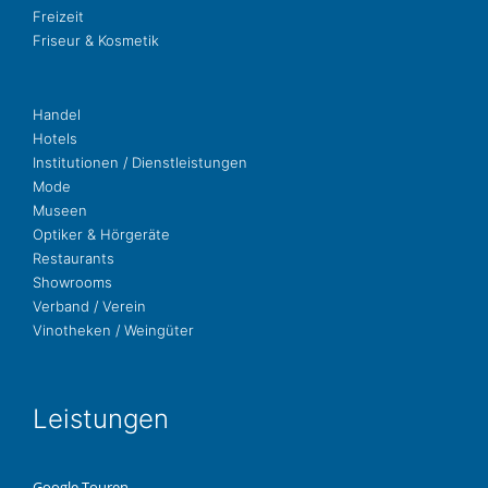
Freizeit
Fri­seur & Kosmetik
Handel
Hotels
Insti­tu­tio­nen / Dienstleistungen
Mode
Museen
Opti­ker & Hörgeräte
Restau­rants
Show­rooms
Ver­band / Verein
Vino­the­ken / Weingüter
Leis­tun­gen
Google Touren