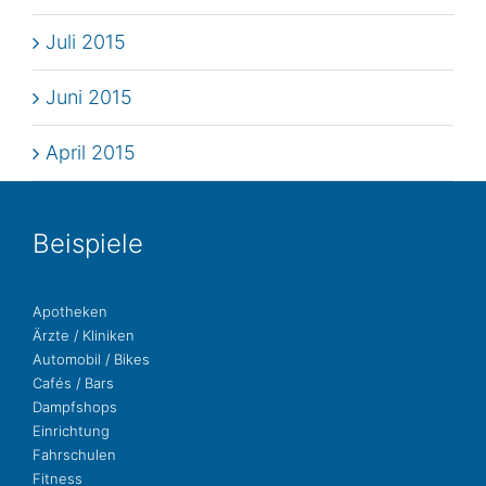
Juli 2015
Juni 2015
April 2015
Bei­spie­le
Apo­the­ken
Ärzte / Kliniken
Auto­mo­bil / Bikes
Cafés / Bars
Dampf­shops
Ein­rich­tung
Fahr­schu­len
Fit­ness