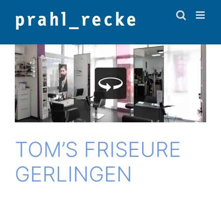
Zum
Inhalt
springen
TOM’S FRI­SEU­RE
GERLINGEN