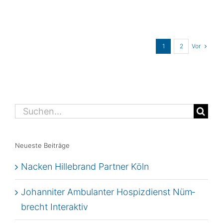
Vor
1
2
Suche
nach:
Neu­es­te Beiträge
Nacken Hil­le­brand Part­ner Köln
Johan­ni­ter Ambu­lan­ter Hos­piz­dienst Nüm­
brecht Interaktiv