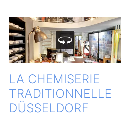
LA CHE­MI­SE­RIE
TRA­DI­TI­ONNEL­LE
DÜSSELDORF