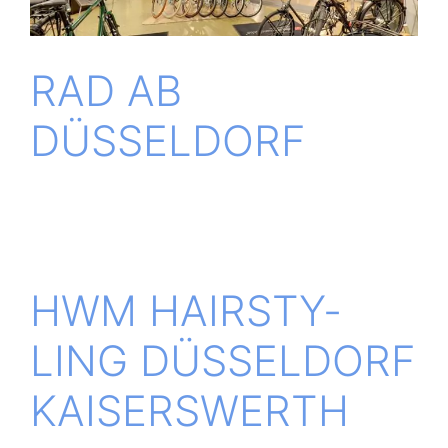
RAD AB
DÜSSELDORF
HWM HAIR­STY­
LING DÜS­SEL­DORF
KAISERSWERTH