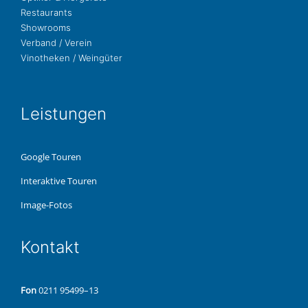
Restau­rants
Show­rooms
Ver­band / Verein
Vino­the­ken / Weingüter
Leis­tun­gen
Google Touren
Inter­ak­ti­ve Touren
Image-Fotos
Kon­takt
Fon
0211 95499–13