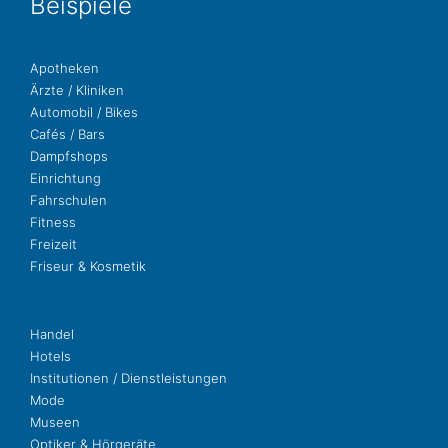
Bei­spie­le
Apo­the­ken
Ärzte / Kliniken
Auto­mo­bil / Bikes
Cafés / Bars
Dampf­shops
Ein­rich­tung
Fahr­schu­len
Fit­ness
Freizeit
Fri­seur & Kosmetik
Handel
Hotels
Insti­tu­tio­nen / Dienstleistungen
Mode
Museen
Opti­ker & Hörgeräte