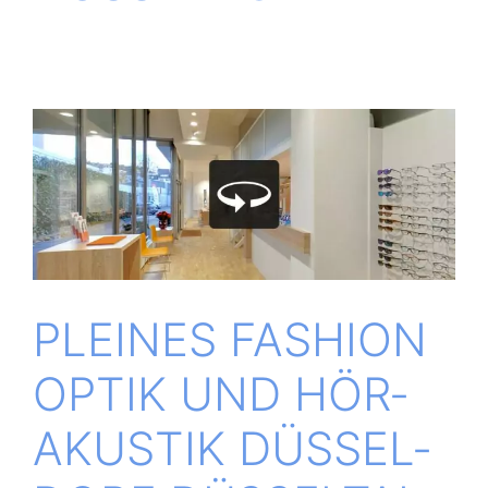
PLEI­NES FASHION
OPTIK UND HÖR­
AKUS­TIK DÜS­SEL­