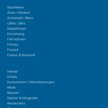
Apo­the­ken
Ärzte / Kliniken
Auto­mo­bil / Bikes
Cafés / Bars
Dampf­shops
Ein­rich­tung
Fahr­schu­len
Fit­ness
Freizeit
Fri­seur & Kosmetik
Handel
Hotels
Insti­tu­tio­nen / Dienstleistungen
Mode
Museen
Opti­ker & Hörgeräte
Restau­rants