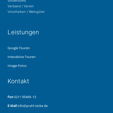
Show­rooms
Ver­band / Verein
Vino­the­ken / Weingüter
Leis­tun­gen
Google Touren
Inter­ak­ti­ve Touren
Image-Fotos
Kon­takt
Fon
0211 95499–13
E‑Mail
info@prahl-recke.de