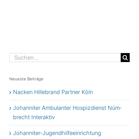
Suche
nach:
Neu­es­te Beiträge
Nacken Hil­le­brand Part­ner Köln
Johan­ni­ter Ambu­lan­ter Hos­piz­dienst Nüm­
brecht Interaktiv
Johan­ni­ter-Jugend­hil­fe­ein­rich­tung