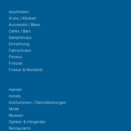
Apo­the­ken
Ärzte / Kliniken
Auto­mo­bil / Bikes
Cafés / Bars
Dampf­shops
Ein­rich­tung
Fahr­schu­len
Fit­ness
Freizeit
Fri­seur & Kosmetik
Handel
Hotels
Insti­tu­tio­nen / Dienstleistungen
Mode
Museen
Opti­ker & Hörgeräte
Restau­rants