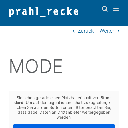
Zum
Inhalt
springen
Zurück
Weiter
MODE
Sie sehen gerade einen Platz­hal­ter­in­halt von
Stan­
dard
. Um auf den eigent­li­chen Inhalt zuzu­grei­fen, kli­
cken Sie auf den Button unten. Bitte beach­ten Sie,
dass dabei Daten an Dritt­an­bie­ter wei­ter­ge­ge­ben
werden.