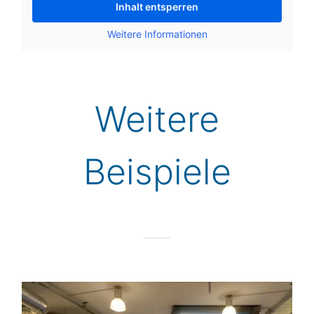
Inhalt ent­sper­ren
Wei­te­re Infor­ma­tio­nen
Wei­te­re
Beispiele