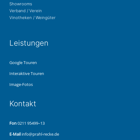
Show­rooms
Ver­band / Verein
Vino­the­ken / Weingüter
Leis­tun­gen
Google Touren
Inter­ak­ti­ve Touren
Image-Fotos
Kon­takt
Fon
0211 95499–13
E‑Mail
info@prahl-recke.de