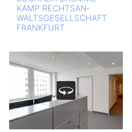
KAMP RECHTS­AN­
WALTS­GE­SELL­SCHAFT
FRANKFURT