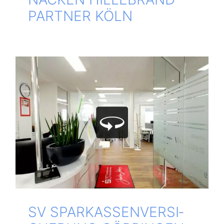
PART­NER KÖLN
SV SPAR­KAS­SEN­VER­SI­