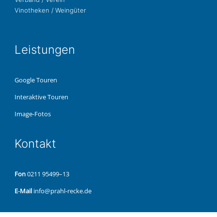
Vino­the­ken / Weingüter
Leis­tun­gen
Google Touren
Inter­ak­ti­ve Touren
Image-Fotos
Kon­takt
Fon
0211 95499–13
E‑Mail
info@prahl-recke.de