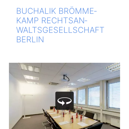
BUCH­A­LIK BRÖM­ME­
KAMP RECHTS­AN­
WALTS­GE­SELL­SCHAFT
BERLIN