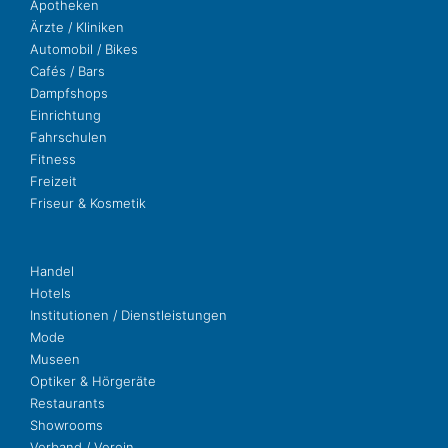
Apo­the­ken
Ärzte / Kliniken
Auto­mo­bil / Bikes
Cafés / Bars
Dampf­shops
Ein­rich­tung
Fahr­schu­len
Fit­ness
Freizeit
Fri­seur & Kosmetik
Handel
Hotels
Insti­tu­tio­nen / Dienstleistungen
Mode
Museen
Opti­ker & Hörgeräte
Restau­rants
Show­rooms
Ver­band / Verein