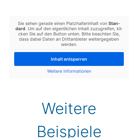
Sie sehen gerade einen Platz­hal­ter­in­halt von
Stan­
dard
. Um auf den eigent­li­chen Inhalt zuzu­grei­fen, kli­
cken Sie auf den Button unten. Bitte beach­ten Sie,
dass dabei Daten an Dritt­an­bie­ter wei­ter­ge­ge­ben
werden.
Inhalt ent­sper­ren
Wei­te­re Infor­ma­tio­nen
Wei­te­re
Beispiele