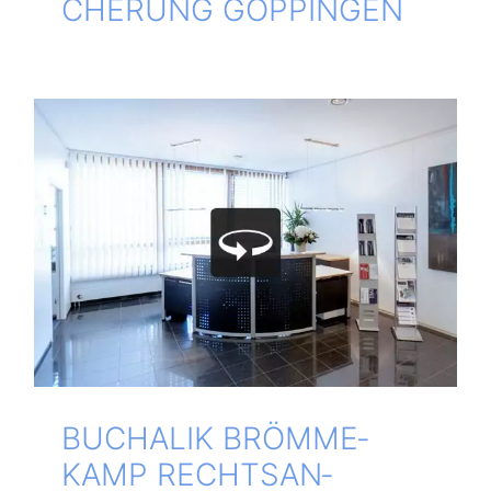
CHE­RUNG GÖPPINGEN
BUCH­A­LIK BRÖM­ME­
KAMP RECHTS­AN­