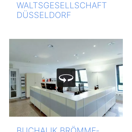
WALTS­GE­SELL­SCHAFT
DÜSSELDORF
BUCH­A­LIK BRÖM­ME­