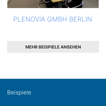
PLE­NO­VIA GMBH BERLIN
MEHR BEISPIELE ANSEHEN
Bei­spie­le