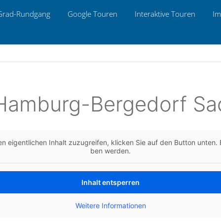
Grad-Rund­gang
Google Touren
Inter­ak­ti­ve Touren
Im
 Ham­burg-Ber­ge­dorf S
n eigent­li­chen Inhalt zuzu­grei­fen, kli­cken Sie auf den Button unten. B
ben werden.
Inhalt ent­sper­ren
Wei­te­re Infor­ma­tio­nen