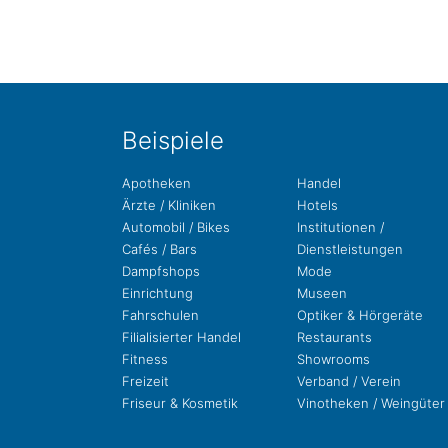
Bei­spie­le
Apo­the­ken
Handel
Ärzte / Kliniken
Hotels
Auto­mo­bil / Bikes
Insti­tu­tio­nen /
Cafés / Bars
Dienstleistungen
Dampf­shops
Mode
Ein­rich­tung
Museen
Fahr­schu­len
Opti­ker & Hörgeräte
Filia­li­sier­ter Handel
Restau­rants
Fit­ness
Show­rooms
Freizeit
Ver­band / Verein
Fri­seur & Kosmetik
Vino­the­ken / Weingüter