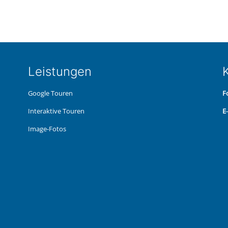
Leis­tun­gen
K
Google Touren
F
Inter­ak­ti­ve Touren
E
Image-Fotos