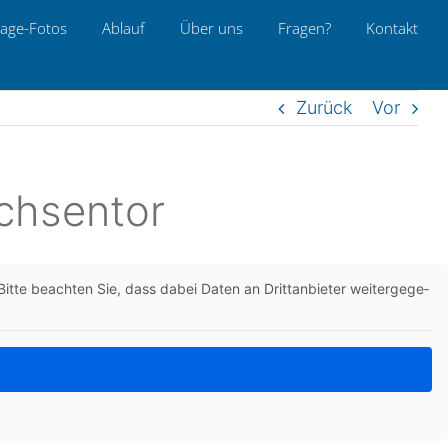
age-Fotos
Ablauf
Über uns
Fragen?
Kon­takt
Zurück
Vor
achsentor
itte beach­ten Sie, dass dabei Daten an Dritt­an­bie­ter wei­ter­ge­ge­