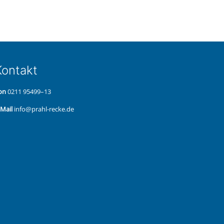
on­takt
on
0211 95499–13
‑Mail
info@prahl-recke.de