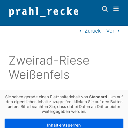
Zum
Inhalt
springen
Zurück
Vor
Zwei­rad-Riese
Weißenfels
Sie sehen gerade einen Platz­hal­ter­in­halt von
Stan­dard
. Um auf
den eigent­li­chen Inhalt zuzu­grei­fen, kli­cken Sie auf den Button
unten. Bitte beach­ten Sie, dass dabei Daten an Dritt­an­bie­ter
wei­ter­ge­ge­ben werden.
Inhalt ent­sper­ren