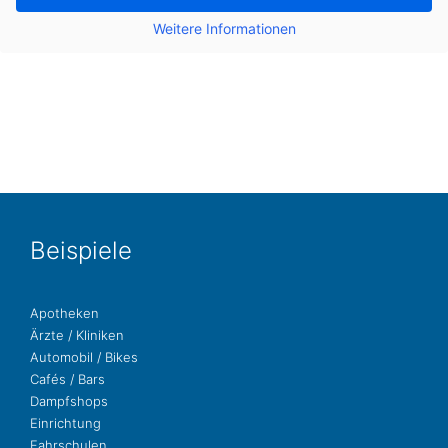
Wei­te­re Infor­ma­tio­nen
Bei­spie­le
Apo­the­ken
Ärzte / Kliniken
Auto­mo­bil / Bikes
Cafés / Bars
Dampf­shops
Ein­rich­tung
Fahr­schu­len