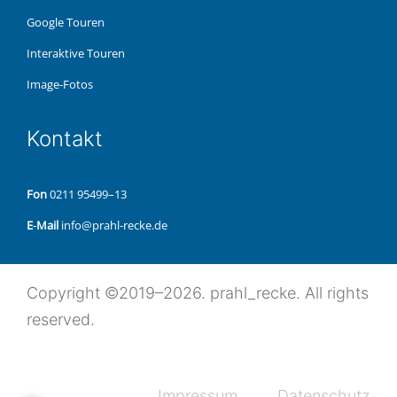
Google Touren
Inter­ak­ti­ve Touren
Image-Fotos
Kon­takt
Fon
0211 95499–13
E‑Mail
info@prahl-recke.de
Copy­right ©2019–2026. prahl_recke. All rights
reserved.
Impres­sum
Daten­schutz