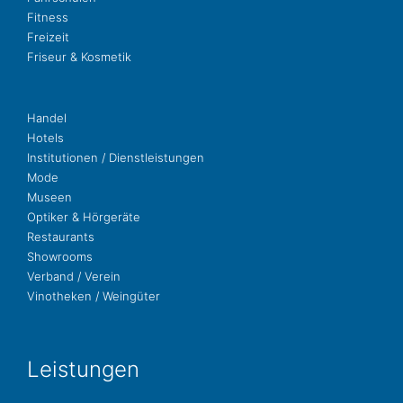
Fit­ness
Freizeit
Fri­seur & Kosmetik
Handel
Hotels
Insti­tu­tio­nen / Dienstleistungen
Mode
Museen
Opti­ker & Hörgeräte
Restau­rants
Show­rooms
Ver­band / Verein
Vino­the­ken / Weingüter
Leis­tun­gen