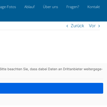
age-Fotos
Ablauf
Über uns
Fragen?
Kon­takt
Zurück
Vor
itte beach­ten Sie, dass dabei Daten an Dritt­an­bie­ter wei­ter­ge­ge­