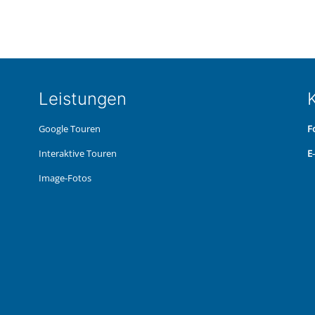
Leis­tun­gen
K
Google Touren
F
Inter­ak­ti­ve Touren
E
Image-Fotos