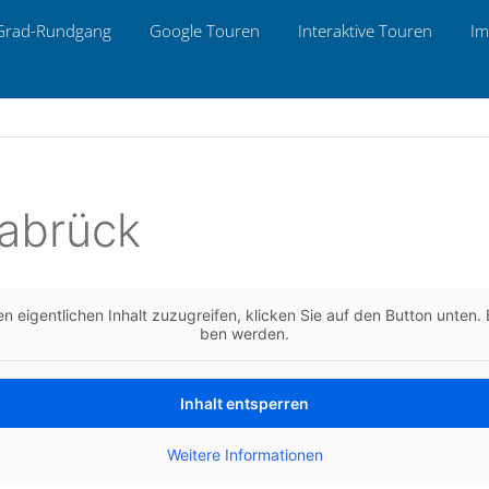
Grad-Rund­gang
Google Touren
Inter­ak­ti­ve Touren
Im
abrück
n eigent­li­chen Inhalt zuzu­grei­fen, kli­cken Sie auf den Button unten. B
ben werden.
Inhalt ent­sper­ren
Wei­te­re Infor­ma­tio­nen