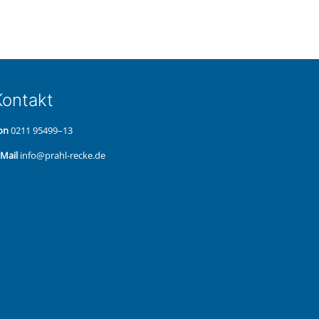
on­takt
on
0211 95499–13
‑Mail
info@prahl-recke.de