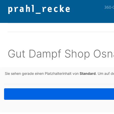
Zum
360-
Inhalt
springen
Gut Dampf Shop Osn
Sie sehen gerade einen Platz­hal­ter­in­halt von
Stan­dard
. Um auf de