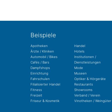
Bei­spie­le
Apo­the­ken
Handel
Ärzte / Kliniken
Hotels
Auto­mo­bil / Bikes
Insti­tu­tio­nen /
Cafés / Bars
Dienstleistungen
Dampf­shops
Mode
Ein­rich­tung
Museen
Fahr­schu­len
Opti­ker & Hörgeräte
Filia­li­sier­ter Handel
Restau­rants
Fit­ness
Show­rooms
Freizeit
Ver­band / Verein
Fri­seur & Kosmetik
Vino­the­ken / Weingüter