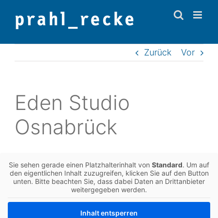
Zum
Inhalt
springen
Zurück
Vor
Eden Studio
Osnabrück
Sie sehen gerade einen Platz­hal­ter­in­halt von
Stan­dard
. Um auf
den eigent­li­chen Inhalt zuzu­grei­fen, kli­cken Sie auf den Button
unten. Bitte beach­ten Sie, dass dabei Daten an Dritt­an­bie­ter
wei­ter­ge­ge­ben werden.
Inhalt ent­sper­ren