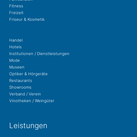
Fit­ness
Freizeit
Fri­seur & Kosmetik
Handel
Hotels
Insti­tu­tio­nen / Dienstleistungen
Mode
Museen
Opti­ker & Hörgeräte
Restau­rants
Show­rooms
Ver­band / Verein
Vino­the­ken / Weingüter
Leis­tun­gen