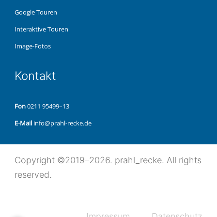
Google Touren
Inter­ak­ti­ve Touren
Image-Fotos
Kon­takt
Fon
0211 95499–13
E‑Mail
info@prahl-recke.de
Copy­right ©2019–2026. prahl_recke. All rights
reserved.
Impres­sum
Daten­schutz