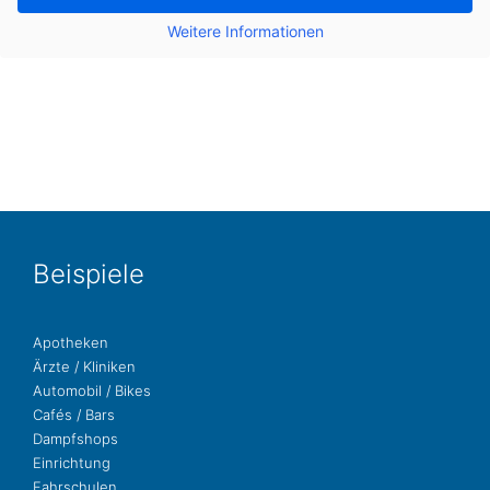
Wei­te­re Infor­ma­tio­nen
Bei­spie­le
Apo­the­ken
Ärzte / Kliniken
Auto­mo­bil / Bikes
Cafés / Bars
Dampf­shops
Ein­rich­tung
Fahr­schu­len