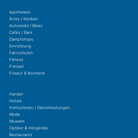
Apo­the­ken
Ärzte / Kliniken
Auto­mo­bil / Bikes
Cafés / Bars
Dampf­shops
Ein­rich­tung
Fahr­schu­len
Fit­ness
Freizeit
Fri­seur & Kosmetik
Handel
Hotels
Insti­tu­tio­nen / Dienstleistungen
Mode
Museen
Opti­ker & Hörgeräte
Restau­rants