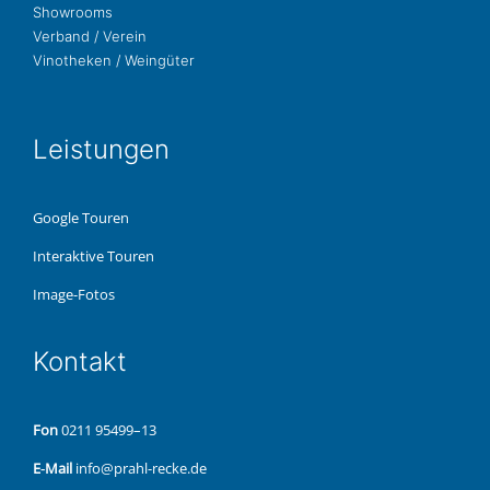
Show­rooms
Ver­band / Verein
Vino­the­ken / Weingüter
Leis­tun­gen
Google Touren
Inter­ak­ti­ve Touren
Image-Fotos
Kon­takt
Fon
0211 95499–13
E‑Mail
info@prahl-recke.de