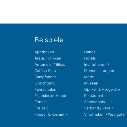
Bei­spie­le
Apo­the­ken
Handel
Ärzte / Kliniken
Hotels
Auto­mo­bil / Bikes
Insti­tu­tio­nen /
Cafés / Bars
Dienstleistungen
Dampf­shops
Mode
Ein­rich­tung
Museen
Fahr­schu­len
Opti­ker & Hörgeräte
Filia­li­sier­ter Handel
Restau­rants
Fit­ness
Show­rooms
Freizeit
Ver­band / Verein
Fri­seur & Kosmetik
Vino­the­ken / Weingüter