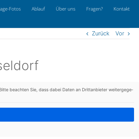
age-Fotos
Ablauf
Über uns
Fragen?
Kon­takt
Zurück
Vor
seldorf
itte beach­ten Sie, dass dabei Daten an Dritt­an­bie­ter wei­ter­ge­ge­