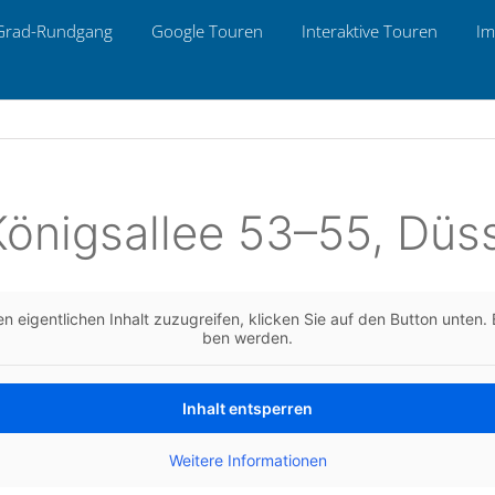
Grad-Rund­gang
Google Touren
Inter­ak­ti­ve Touren
Im
 Königs­al­lee 53–55, Düs
n eigent­li­chen Inhalt zuzu­grei­fen, kli­cken Sie auf den Button unten. B
ben werden.
Inhalt ent­sper­ren
Wei­te­re Infor­ma­tio­nen