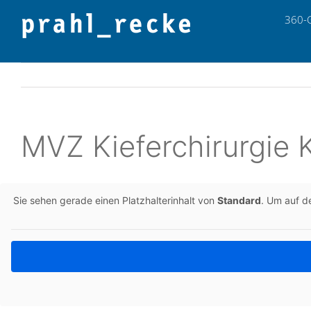
Zum
360-
Inhalt
springen
MVZ Kie­fer­chir­ur­gie
Sie sehen gerade einen Platz­hal­ter­in­halt von
Stan­dard
. Um auf de