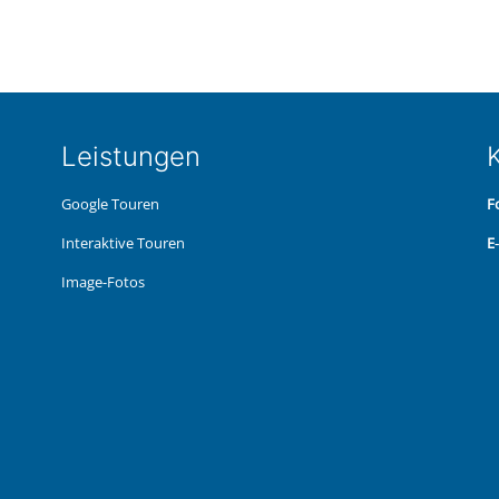
Leis­tun­gen
K
Google Touren
F
Inter­ak­ti­ve Touren
E
Image-Fotos