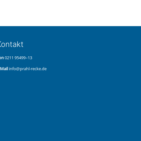
on­takt
on
0211 95499–13
‑Mail
info@prahl-recke.de