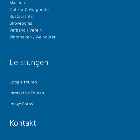
Museen
Opti­ker & Hörgeräte
Restau­rants
Show­rooms
Ver­band / Verein
Vino­the­ken / Weingüter
Leis­tun­gen
Google Touren
Inter­ak­ti­ve Touren
Image-Fotos
Kon­takt