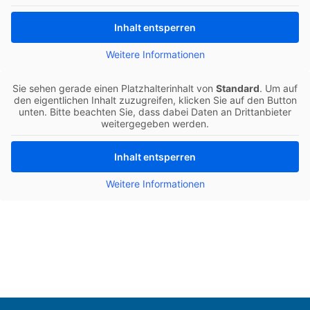
Inhalt ent­sper­ren
Wei­te­re Infor­ma­tio­nen
Sie sehen gerade einen Platz­hal­ter­in­halt von
Stan­dard
. Um auf
den eigent­li­chen Inhalt zuzu­grei­fen, kli­cken Sie auf den Button
unten. Bitte beach­ten Sie, dass dabei Daten an Dritt­an­bie­ter
wei­ter­ge­ge­ben werden.
Inhalt ent­sper­ren
Wei­te­re Infor­ma­tio­nen