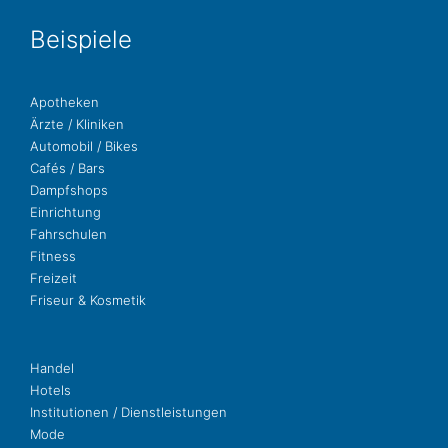
Bei­spie­le
Apo­the­ken
Ärzte / Kliniken
Auto­mo­bil / Bikes
Cafés / Bars
Dampf­shops
Ein­rich­tung
Fahr­schu­len
Fit­ness
Freizeit
Fri­seur & Kosmetik
Handel
Hotels
Insti­tu­tio­nen / Dienstleistungen
Mode