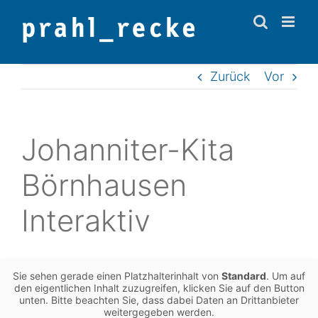
Zum
Inhalt
springen
Zurück
Vor
Johan­ni­ter-Kita
Börn­hau­sen
Interaktiv
Sie sehen gerade einen Platz­hal­ter­in­halt von
Stan­dard
. Um auf
den eigent­li­chen Inhalt zuzu­grei­fen, kli­cken Sie auf den Button
unten. Bitte beach­ten Sie, dass dabei Daten an Dritt­an­bie­ter
wei­ter­ge­ge­ben werden.