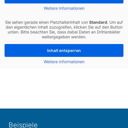
Wei­te­re Infor­ma­tio­nen
Sie sehen gerade einen Platz­hal­ter­in­halt von
Stan­dard
. Um auf
den eigent­li­chen Inhalt zuzu­grei­fen, kli­cken Sie auf den Button
unten. Bitte beach­ten Sie, dass dabei Daten an Dritt­an­bie­ter
wei­ter­ge­ge­ben werden.
Inhalt ent­sper­ren
Wei­te­re Infor­ma­tio­nen
Bei­spie­le