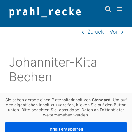
Zum
Inhalt
springen
Zurück
Vor
Johan­ni­ter-Kita
Bechen
Sie sehen gerade einen Platz­hal­ter­in­halt von
Stan­dard
. Um auf
den eigent­li­chen Inhalt zuzu­grei­fen, kli­cken Sie auf den Button
unten. Bitte beach­ten Sie, dass dabei Daten an Dritt­an­bie­ter
wei­ter­ge­ge­ben werden.
Inhalt ent­sper­ren