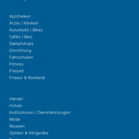
Apo­the­ken
Ärzte / Kliniken
Auto­mo­bil / Bikes
Cafés / Bars
Dampf­shops
Ein­rich­tung
Fahr­schu­len
Fit­ness
Freizeit
Fri­seur & Kosmetik
Handel
Hotels
Insti­tu­tio­nen / Dienstleistungen
Mode
Museen
Opti­ker & Hörgeräte