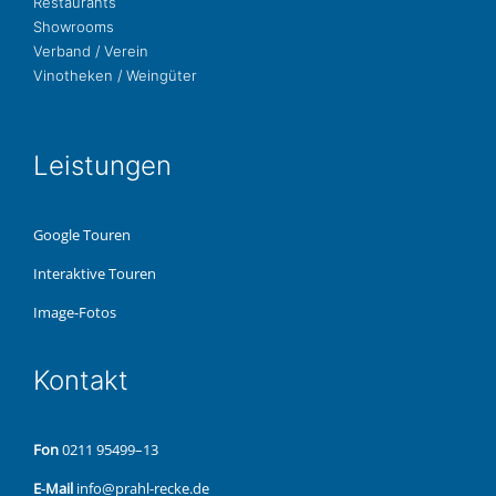
Restau­rants
Show­rooms
Ver­band / Verein
Vino­the­ken / Weingüter
Leis­tun­gen
Google Touren
Inter­ak­ti­ve Touren
Image-Fotos
Kon­takt
Fon
0211 95499–13
E‑Mail
info@prahl-recke.de