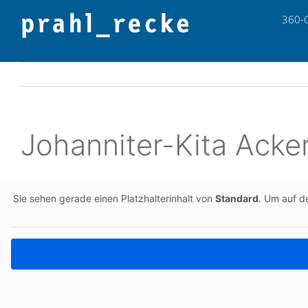
Zum
360-
Inhalt
springen
Johan­ni­ter-Kita Acker
Sie sehen gerade einen Platz­hal­ter­in­halt von
Stan­dard
. Um auf de