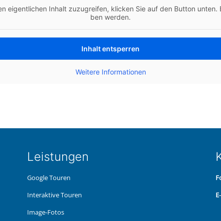
n eigent­li­chen Inhalt zuzu­grei­fen, kli­cken Sie auf den Button unten. B
ben werden.
Inhalt ent­sper­ren
Wei­te­re Infor­ma­tio­nen
Leis­tun­gen
K
Google Touren
F
Inter­ak­ti­ve Touren
E
Image-Fotos