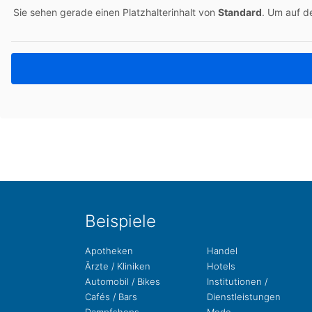
Sie sehen gerade einen Platz­hal­ter­in­halt von
Stan­dard
. Um auf de
Bei­spie­le
Apo­the­ken
Handel
Ärzte / Kliniken
Hotels
Auto­mo­bil / Bikes
Insti­tu­tio­nen /
Cafés / Bars
Dienstleistungen