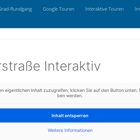
Grad-Rund­gang
Google Touren
Inter­ak­ti­ve Touren
Im
­stra­ße Interaktiv
n eigent­li­chen Inhalt zuzu­grei­fen, kli­cken Sie auf den Button unten. B
ben werden.
Inhalt ent­sper­ren
Wei­te­re Infor­ma­tio­nen