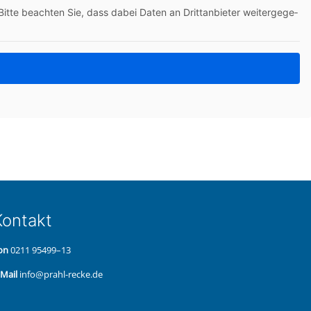
itte beach­ten Sie, dass dabei Daten an Dritt­an­bie­ter wei­ter­ge­ge­
on­takt
on
0211 95499–13
‑Mail
info@prahl-recke.de