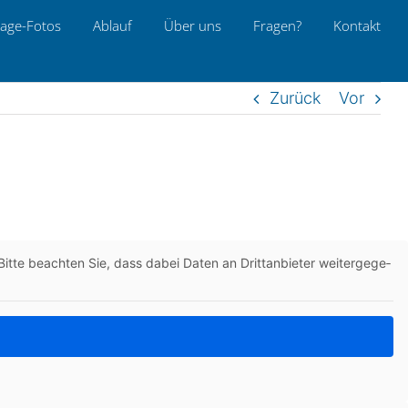
age-Fotos
Ablauf
Über uns
Fragen?
Kon­takt
Zurück
Vor
itte beach­ten Sie, dass dabei Daten an Dritt­an­bie­ter wei­ter­ge­ge­