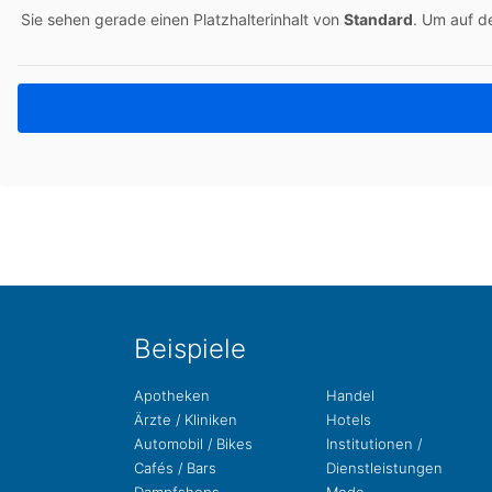
Sie sehen gerade einen Platz­hal­ter­in­halt von
Stan­dard
. Um auf de
Bei­spie­le
Apo­the­ken
Handel
Ärzte / Kliniken
Hotels
Auto­mo­bil / Bikes
Insti­tu­tio­nen /
Cafés / Bars
Dienstleistungen