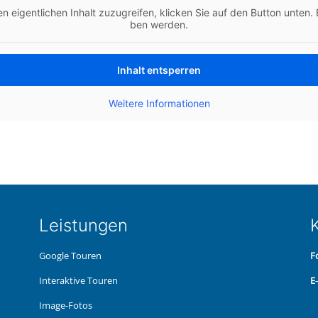
n eigent­li­chen Inhalt zuzu­grei­fen, kli­cken Sie auf den Button unten. B
ben werden.
Inhalt ent­sper­ren
Wei­te­re Infor­ma­tio­nen
Leis­tun­gen
K
Google Touren
F
Inter­ak­ti­ve Touren
E
Image-Fotos