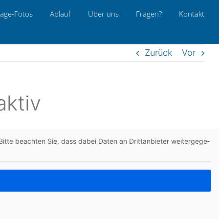
age-Fotos
Ablauf
Über uns
Fragen?
Kon­takt
Zurück
Vor
aktiv
itte beach­ten Sie, dass dabei Daten an Dritt­an­bie­ter wei­ter­ge­ge­