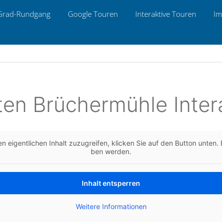
Grad-Rund­gang
Google Touren
Inter­ak­ti­ve Touren
Im
­ten Brü­cher­müh­le Inter
n eigent­li­chen Inhalt zuzu­grei­fen, kli­cken Sie auf den Button unten. B
ben werden.
Inhalt ent­sper­ren
Wei­te­re Infor­ma­tio­nen