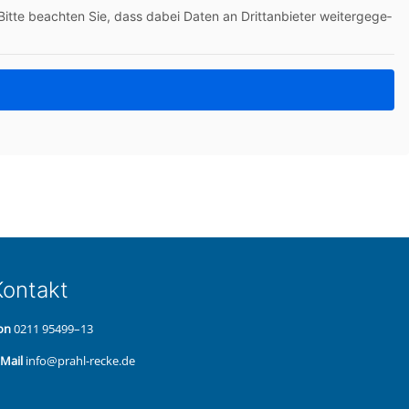
itte beach­ten Sie, dass dabei Daten an Dritt­an­bie­ter wei­ter­ge­ge­
on­takt
on
0211 95499–13
‑Mail
info@prahl-recke.de