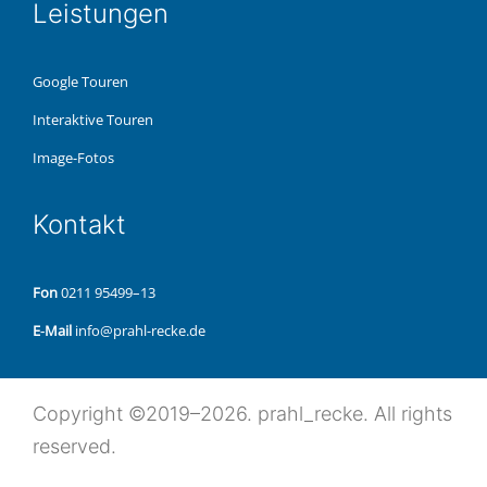
Leis­tun­gen
Google Touren
Inter­ak­ti­ve Touren
Image-Fotos
Kon­takt
Fon
0211 95499–13
E‑Mail
info@prahl-recke.de
Copy­right ©2019–2026. prahl_recke. All rights
reserved.