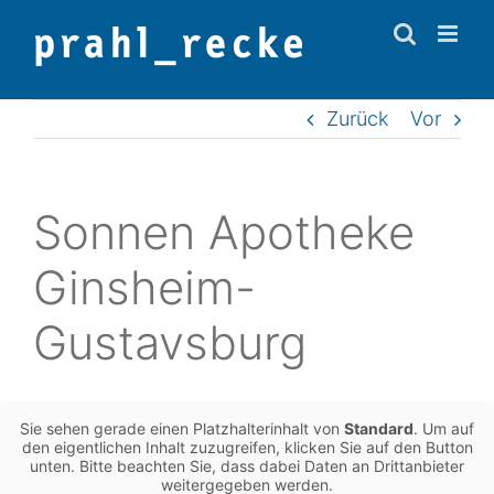
Zum
Inhalt
springen
Zurück
Vor
Sonnen Apo­the­ke
Ginsheim-
Gustavsburg
Sie sehen gerade einen Platz­hal­ter­in­halt von
Stan­dard
. Um auf
den eigent­li­chen Inhalt zuzu­grei­fen, kli­cken Sie auf den Button
unten. Bitte beach­ten Sie, dass dabei Daten an Dritt­an­bie­ter
wei­ter­ge­ge­ben werden.