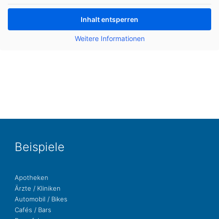
Inhalt ent­sper­ren
Wei­te­re Infor­ma­tio­nen
Bei­spie­le
Apo­the­ken
Ärzte / Kliniken
Auto­mo­bil / Bikes
Cafés / Bars