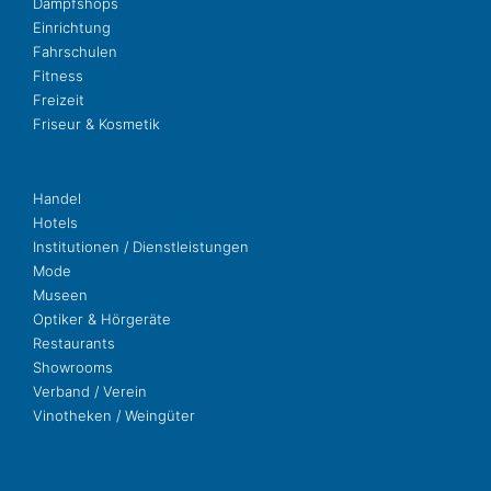
Dampf­shops
Ein­rich­tung
Fahr­schu­len
Fit­ness
Freizeit
Fri­seur & Kosmetik
Handel
Hotels
Insti­tu­tio­nen / Dienstleistungen
Mode
Museen
Opti­ker & Hörgeräte
Restau­rants
Show­rooms
Ver­band / Verein
Vino­the­ken / Weingüter