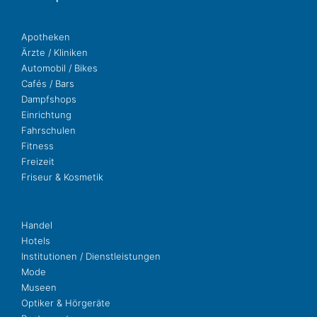
Apo­the­ken
Ärzte / Kliniken
Auto­mo­bil / Bikes
Cafés / Bars
Dampf­shops
Ein­rich­tung
Fahr­schu­len
Fit­ness
Freizeit
Fri­seur & Kosmetik
Handel
Hotels
Insti­tu­tio­nen / Dienstleistungen
Mode
Museen
Opti­ker & Hörgeräte