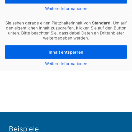
Wei­te­re Infor­ma­tio­nen
Sie sehen gerade einen Platz­hal­ter­in­halt von
Stan­dard
. Um auf
den eigent­li­chen Inhalt zuzu­grei­fen, kli­cken Sie auf den Button
unten. Bitte beach­ten Sie, dass dabei Daten an Dritt­an­bie­ter
wei­ter­ge­ge­ben werden.
Inhalt ent­sper­ren
Wei­te­re Infor­ma­tio­nen
Bei­spie­le