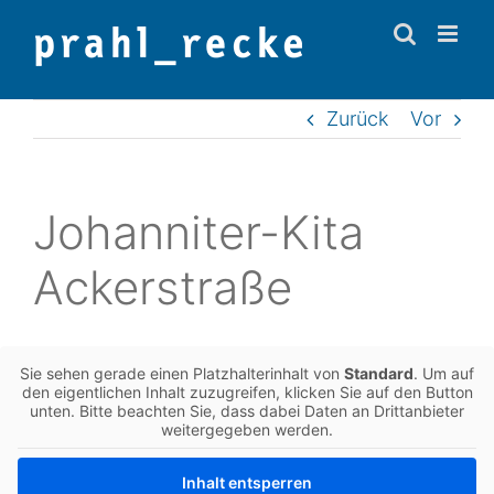
Zum
Inhalt
springen
Zurück
Vor
Johan­ni­ter-Kita
Ackerstraße
Sie sehen gerade einen Platz­hal­ter­in­halt von
Stan­dard
. Um auf
den eigent­li­chen Inhalt zuzu­grei­fen, kli­cken Sie auf den Button
unten. Bitte beach­ten Sie, dass dabei Daten an Dritt­an­bie­ter
wei­ter­ge­ge­ben werden.
Inhalt ent­sper­ren