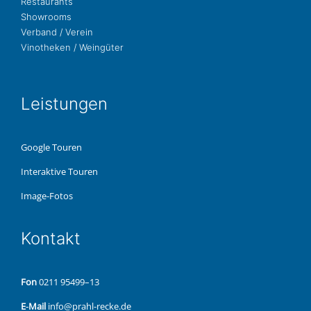
Restau­rants
Show­rooms
Ver­band / Verein
Vino­the­ken / Weingüter
Leis­tun­gen
Google Touren
Inter­ak­ti­ve Touren
Image-Fotos
Kon­takt
Fon
0211 95499–13
E‑Mail
info@prahl-recke.de