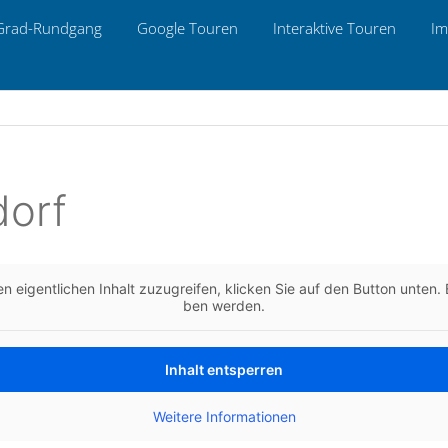
Grad-Rund­gang
Google Touren
Inter­ak­ti­ve Touren
Im
dorf
n eigent­li­chen Inhalt zuzu­grei­fen, kli­cken Sie auf den Button unten. B
ben werden.
Inhalt ent­sper­ren
Wei­te­re Infor­ma­tio­nen