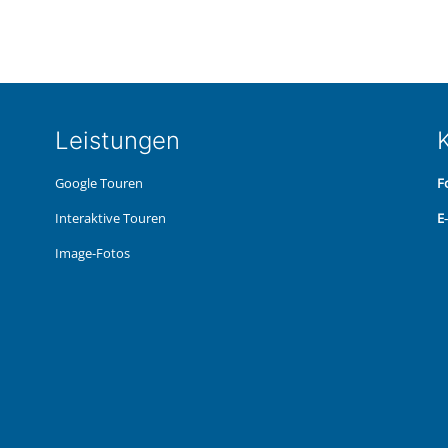
Leis­tun­gen
K
Google Touren
F
Inter­ak­ti­ve Touren
E
Image-Fotos