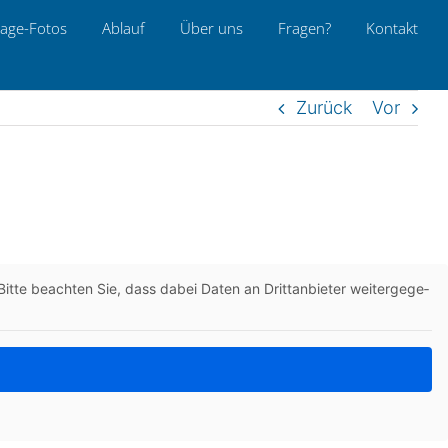
age-Fotos
Ablauf
Über uns
Fragen?
Kon­takt
Zurück
Vor
itte beach­ten Sie, dass dabei Daten an Dritt­an­bie­ter wei­ter­ge­ge­