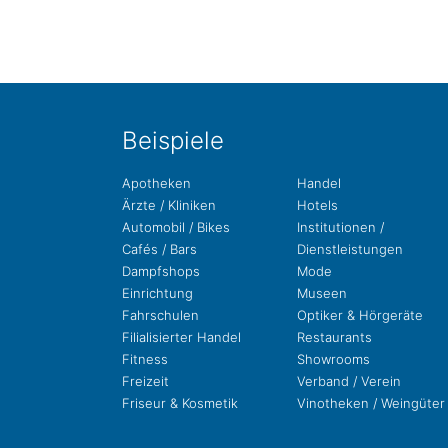
Bei­spie­le
Apo­the­ken
Handel
Ärzte / Kliniken
Hotels
Auto­mo­bil / Bikes
Insti­tu­tio­nen /
Cafés / Bars
Dienstleistungen
Dampf­shops
Mode
Ein­rich­tung
Museen
Fahr­schu­len
Opti­ker & Hörgeräte
Filia­li­sier­ter Handel
Restau­rants
Fit­ness
Show­rooms
Freizeit
Ver­band / Verein
Fri­seur & Kosmetik
Vino­the­ken / Weingüter