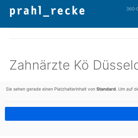
Zum
360-
Inhalt
springen
Zahn­ärz­te Kö Düssel
Sie sehen gerade einen Platz­hal­ter­in­halt von
Stan­dard
. Um auf de