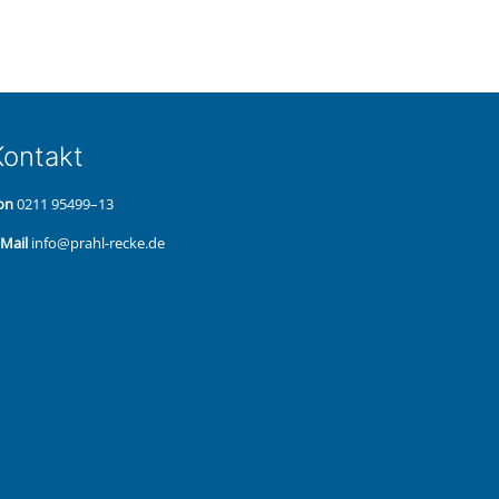
on­takt
on
0211 95499–13
‑Mail
info@prahl-recke.de