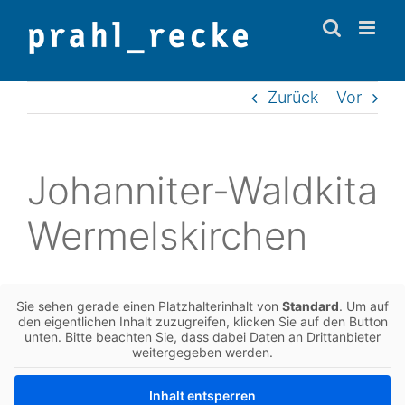
Zum
Inhalt
springen
Zurück
Vor
Johan­ni­ter-Wald­ki­ta
Wermelskirchen
Sie sehen gerade einen Platz­hal­ter­in­halt von
Stan­dard
. Um auf
den eigent­li­chen Inhalt zuzu­grei­fen, kli­cken Sie auf den Button
unten. Bitte beach­ten Sie, dass dabei Daten an Dritt­an­bie­ter
wei­ter­ge­ge­ben werden.
Inhalt ent­sper­ren