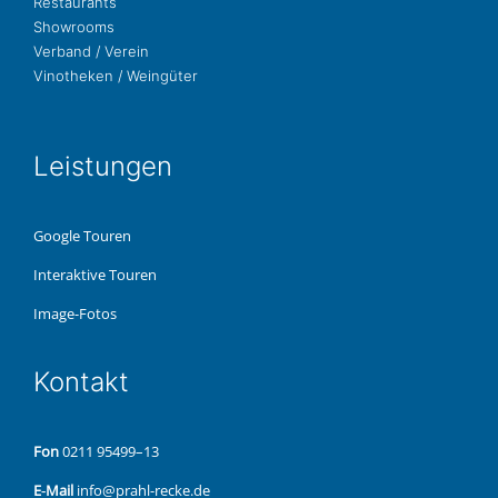
Restau­rants
Show­rooms
Ver­band / Verein
Vino­the­ken / Weingüter
Leis­tun­gen
Google Touren
Inter­ak­ti­ve Touren
Image-Fotos
Kon­takt
Fon
0211 95499–13
E‑Mail
info@prahl-recke.de