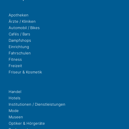
Apo­the­ken
Ärzte / Kliniken
Auto­mo­bil / Bikes
Cafés / Bars
Dampf­shops
Ein­rich­tung
Fahr­schu­len
Fit­ness
Freizeit
Fri­seur & Kosmetik
Handel
Hotels
Insti­tu­tio­nen / Dienstleistungen
Mode
Museen
Opti­ker & Hörgeräte