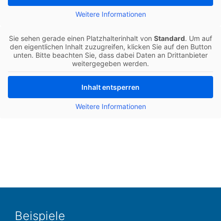
Wei­te­re Infor­ma­tio­nen
Sie sehen gerade einen Platz­hal­ter­in­halt von
Stan­dard
. Um auf
den eigent­li­chen Inhalt zuzu­grei­fen, kli­cken Sie auf den Button
unten. Bitte beach­ten Sie, dass dabei Daten an Dritt­an­bie­ter
wei­ter­ge­ge­ben werden.
Inhalt ent­sper­ren
Wei­te­re Infor­ma­tio­nen
Bei­spie­le