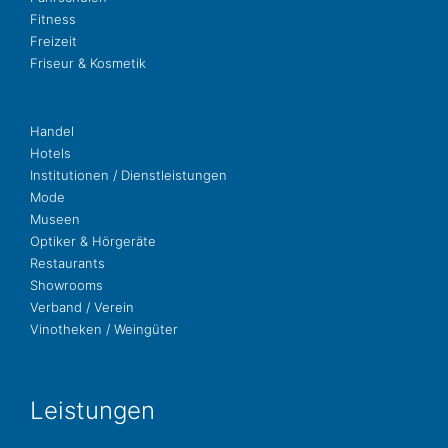
Fit­ness
Freizeit
Fri­seur & Kosmetik
Handel
Hotels
Insti­tu­tio­nen / Dienstleistungen
Mode
Museen
Opti­ker & Hörgeräte
Restau­rants
Show­rooms
Ver­band / Verein
Vino­the­ken / Weingüter
Leis­tun­gen