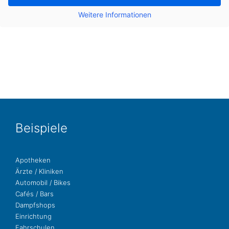
Wei­te­re Infor­ma­tio­nen
Bei­spie­le
Apo­the­ken
Ärzte / Kliniken
Auto­mo­bil / Bikes
Cafés / Bars
Dampf­shops
Ein­rich­tung
Fahr­schu­len