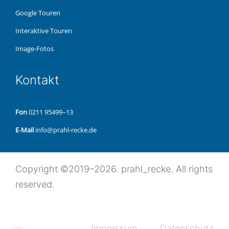
Google Touren
Inter­ak­ti­ve Touren
Image-Fotos
Kon­takt
Fon
0211 95499–13
E‑Mail
info@prahl-recke.de
Copy­right ©2019–2026. prahl_recke. All rights
reserved.
Impres­sum
Daten­schutz