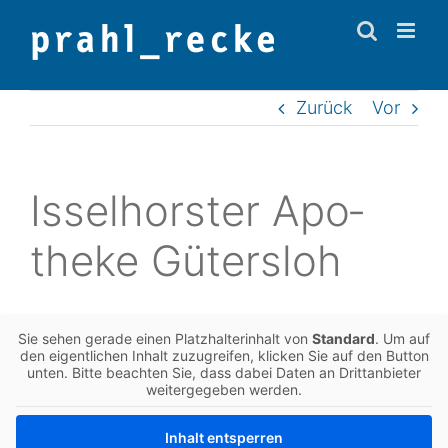
Zum
Inhalt
springen
Zurück
Vor
Issel­hors­ter Apo­
the­ke Gütersloh
Sie sehen gerade einen Platz­hal­ter­in­halt von
Stan­dard
. Um auf
den eigent­li­chen Inhalt zuzu­grei­fen, kli­cken Sie auf den Button
unten. Bitte beach­ten Sie, dass dabei Daten an Dritt­an­bie­ter
wei­ter­ge­ge­ben werden.
Inhalt ent­sper­ren