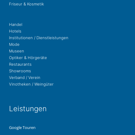
Fri­seur & Kosmetik
Handel
Hotels
Insti­tu­tio­nen / Dienstleistungen
Mode
Museen
Opti­ker & Hörgeräte
Restau­rants
Show­rooms
Ver­band / Verein
Vino­the­ken / Weingüter
Leis­tun­gen
Google Touren