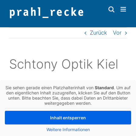
Zum
Inhalt
springen
Zurück
Vor
Scht­o­ny Optik Kiel
Sie sehen gerade einen Platz­hal­ter­in­halt von
Stan­dard
. Um auf
den eigent­li­chen Inhalt zuzu­grei­fen, kli­cken Sie auf den Button
unten. Bitte beach­ten Sie, dass dabei Daten an Dritt­an­bie­ter
wei­ter­ge­ge­ben werden.
Inhalt ent­sper­ren
Wei­te­re Infor­ma­tio­nen