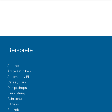
Bei­spie­le
Apo­the­ken
Ärzte / Kliniken
Auto­mo­bil / Bikes
Cafés / Bars
Dampf­shops
Ein­rich­tung
Fahr­schu­len
Fit­ness
Freizeit