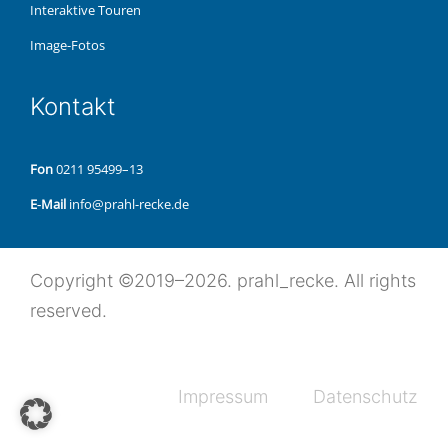
Inter­ak­ti­ve Touren
Image-Fotos
Kon­takt
Fon
0211 95499–13
E‑Mail
info@prahl-recke.de
Copy­right ©2019–2026. prahl_recke. All rights
reserved.
Impres­sum
Daten­schutz