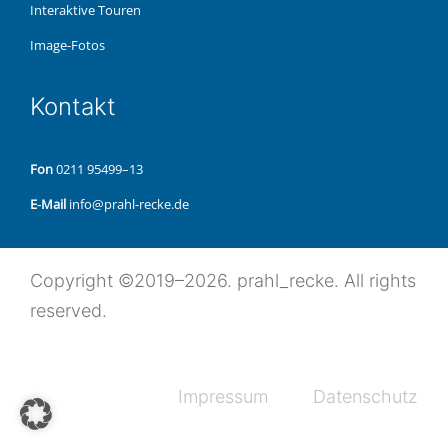
Inter­ak­ti­ve Touren
Image-Fotos
Kon­takt
Fon
0211 95499–13
E‑Mail
info@prahl-recke.de
Copy­right ©2019–2026. prahl_recke. All rights
reserved.
Impres­sum
Daten­schutz