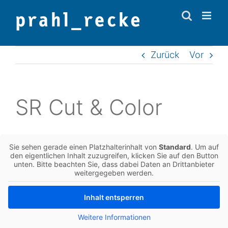
Zum
Inhalt
springen
Zurück
Vor
SR Cut & Color
Sie sehen gerade einen Platz­hal­ter­in­halt von
Stan­dard
. Um auf
den eigent­li­chen Inhalt zuzu­grei­fen, kli­cken Sie auf den Button
unten. Bitte beach­ten Sie, dass dabei Daten an Dritt­an­bie­ter
wei­ter­ge­ge­ben werden.
Inhalt ent­sper­ren
Wei­te­re Infor­ma­tio­nen