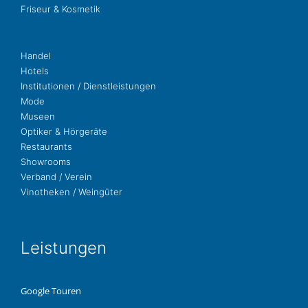
Fri­seur & Kosmetik
Handel
Hotels
Insti­tu­tio­nen / Dienstleistungen
Mode
Museen
Opti­ker & Hörgeräte
Restau­rants
Show­rooms
Ver­band / Verein
Vino­the­ken / Weingüter
Leis­tun­gen
Google Touren