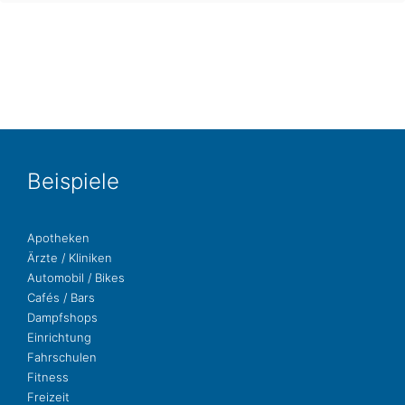
Bei­spie­le
Apo­the­ken
Ärzte / Kliniken
Auto­mo­bil / Bikes
Cafés / Bars
Dampf­shops
Ein­rich­tung
Fahr­schu­len
Fit­ness
Freizeit