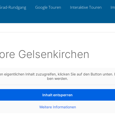
Grad-Rund­gang
Google Touren
Inter­ak­ti­ve Touren
Im
ore Gelsenkirchen
n eigent­li­chen Inhalt zuzu­grei­fen, kli­cken Sie auf den Button unten. B
ben werden.
Inhalt ent­sper­ren
Wei­te­re Infor­ma­tio­nen