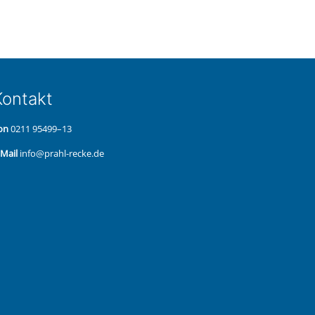
on­takt
on
0211 95499–13
‑Mail
info@prahl-recke.de