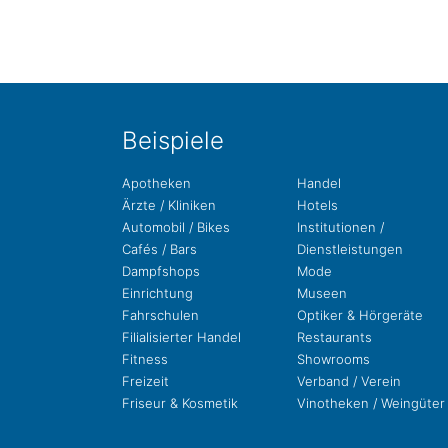
Bei­spie­le
Apo­the­ken
Handel
Ärzte / Kliniken
Hotels
Auto­mo­bil / Bikes
Insti­tu­tio­nen /
Cafés / Bars
Dienstleistungen
Dampf­shops
Mode
Ein­rich­tung
Museen
Fahr­schu­len
Opti­ker & Hörgeräte
Filia­li­sier­ter Handel
Restau­rants
Fit­ness
Show­rooms
Freizeit
Ver­band / Verein
Fri­seur & Kosmetik
Vino­the­ken / Weingüter