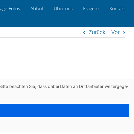
age-Fotos
Ablauf
Über uns
Fragen?
Kon­takt
Zurück
Vor
itte beach­ten Sie, dass dabei Daten an Dritt­an­bie­ter wei­ter­ge­ge­