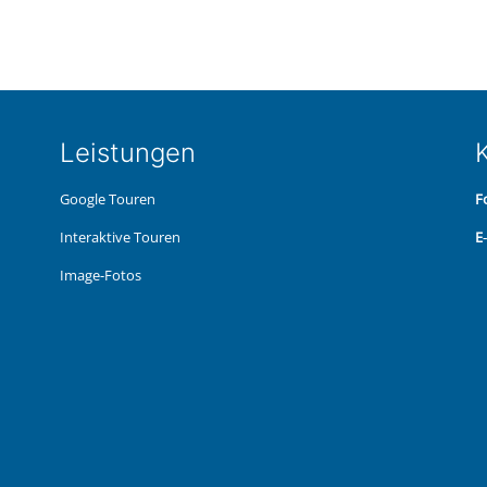
Leis­tun­gen
K
Google Touren
F
Inter­ak­ti­ve Touren
E
Image-Fotos