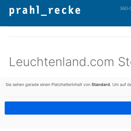
Zum
360-
Inhalt
springen
Leuchtenland.com St
Sie sehen gerade einen Platz­hal­ter­in­halt von
Stan­dard
. Um auf de