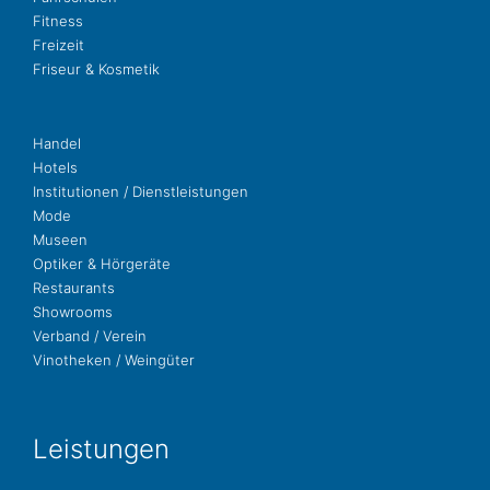
Fit­ness
Freizeit
Fri­seur & Kosmetik
Handel
Hotels
Insti­tu­tio­nen / Dienstleistungen
Mode
Museen
Opti­ker & Hörgeräte
Restau­rants
Show­rooms
Ver­band / Verein
Vino­the­ken / Weingüter
Leis­tun­gen