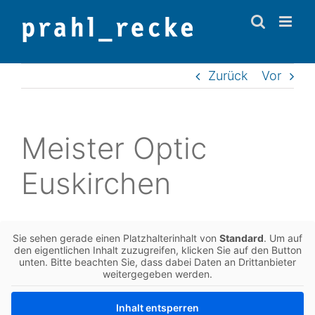
Zum
Inhalt
springen
Zurück
Vor
Meis­ter Optic
Euskirchen
Sie sehen gerade einen Platz­hal­ter­in­halt von
Stan­dard
. Um auf
den eigent­li­chen Inhalt zuzu­grei­fen, kli­cken Sie auf den Button
unten. Bitte beach­ten Sie, dass dabei Daten an Dritt­an­bie­ter
wei­ter­ge­ge­ben werden.
Inhalt ent­sper­ren