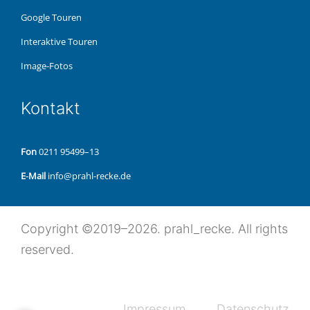
Google Touren
Inter­ak­ti­ve Touren
Image-Fotos
Kon­takt
Fon
0211 95499–13
E‑Mail
info@prahl-recke.de
Copy­right ©2019–2026. prahl_recke. All rights
reserved.
Impres­sum
Daten­schutz