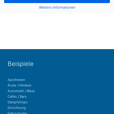
Wei­te­re Infor­ma­tio­nen
Bei­spie­le
Apo­the­ken
Ärzte / Kliniken
Auto­mo­bil / Bikes
Cafés / Bars
Dampf­shops
Ein­rich­tung
Fahr­schu­len