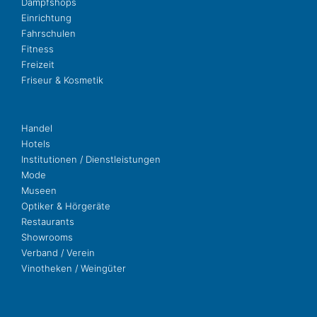
Dampf­shops
Ein­rich­tung
Fahr­schu­len
Fit­ness
Freizeit
Fri­seur & Kosmetik
Handel
Hotels
Insti­tu­tio­nen / Dienstleistungen
Mode
Museen
Opti­ker & Hörgeräte
Restau­rants
Show­rooms
Ver­band / Verein
Vino­the­ken / Weingüter