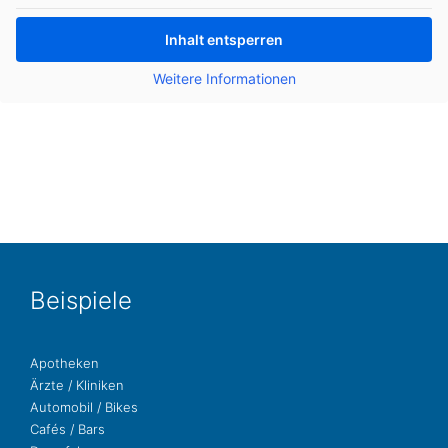
Inhalt ent­sper­ren
Wei­te­re Infor­ma­tio­nen
Bei­spie­le
Apo­the­ken
Ärzte / Kliniken
Auto­mo­bil / Bikes
Cafés / Bars