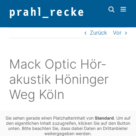
Zum
Inhalt
springen
Zurück
Vor
Mack Optic Hör­
akus­tik Hönin­ger
Weg Köln
Sie sehen gerade einen Platz­hal­ter­in­halt von
Stan­dard
. Um auf
den eigent­li­chen Inhalt zuzu­grei­fen, kli­cken Sie auf den Button
unten. Bitte beach­ten Sie, dass dabei Daten an Dritt­an­bie­ter
wei­ter­ge­ge­ben werden.