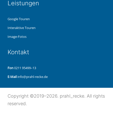
Leis­tun­gen
Google Touren
Inter­ak­ti­ve Touren
Image-Fotos
Kon­takt
Fon
0211 95499–13
E‑Mail
info@prahl-recke.de
Copy­right ©2019–2026. prahl_recke. All rights
reserved.