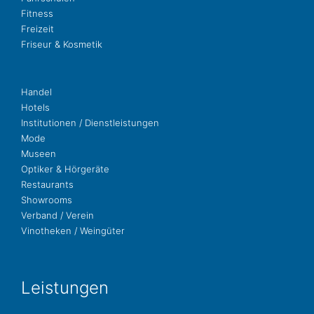
Fit­ness
Freizeit
Fri­seur & Kosmetik
Handel
Hotels
Insti­tu­tio­nen / Dienstleistungen
Mode
Museen
Opti­ker & Hörgeräte
Restau­rants
Show­rooms
Ver­band / Verein
Vino­the­ken / Weingüter
Leis­tun­gen