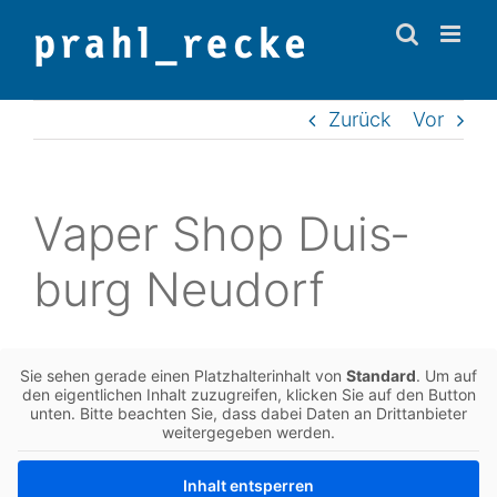
Zum
Inhalt
springen
Zurück
Vor
Vaper Shop Duis­
burg Neudorf
Sie sehen gerade einen Platz­hal­ter­in­halt von
Stan­dard
. Um auf
den eigent­li­chen Inhalt zuzu­grei­fen, kli­cken Sie auf den Button
unten. Bitte beach­ten Sie, dass dabei Daten an Dritt­an­bie­ter
wei­ter­ge­ge­ben werden.
Inhalt ent­sper­ren