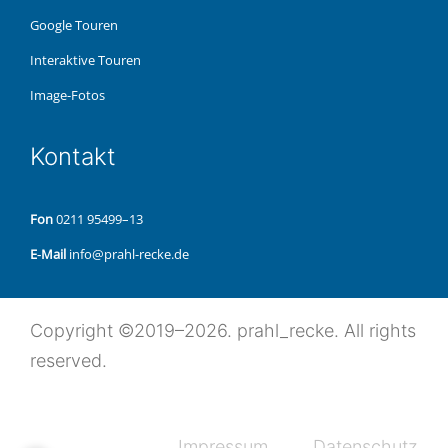
Google Touren
Inter­ak­ti­ve Touren
Image-Fotos
Kon­takt
Fon
0211 95499–13
E‑Mail
info@prahl-recke.de
Copy­right ©2019–2026. prahl_recke. All rights
reserved.
Impres­sum
Daten­schutz