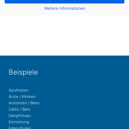
Wei­te­re Infor­ma­tio­nen
Bei­spie­le
Apo­the­ken
Ärzte / Kliniken
Auto­mo­bil / Bikes
Cafés / Bars
Dampf­shops
Ein­rich­tung
Fahr­schu­len