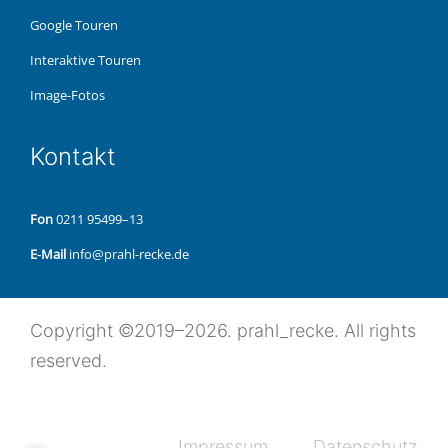
Google Touren
Inter­ak­ti­ve Touren
Image-Fotos
Kon­takt
Fon
0211 95499–13
E‑Mail
info@prahl-recke.de
Copy­right ©2019–2026. prahl_recke. All rights
reserved.
Impres­sum
Daten­schutz