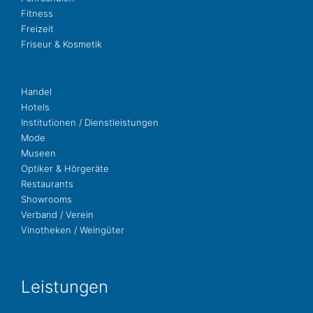
Fit­ness
Freizeit
Fri­seur & Kosmetik
Handel
Hotels
Insti­tu­tio­nen / Dienstleistungen
Mode
Museen
Opti­ker & Hörgeräte
Restau­rants
Show­rooms
Ver­band / Verein
Vino­the­ken / Weingüter
Leis­tun­gen