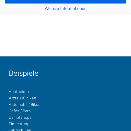
Wei­te­re Infor­ma­tio­nen
Bei­spie­le
Apo­the­ken
Ärzte / Kliniken
Auto­mo­bil / Bikes
Cafés / Bars
Dampf­shops
Ein­rich­tung
Fahr­schu­len