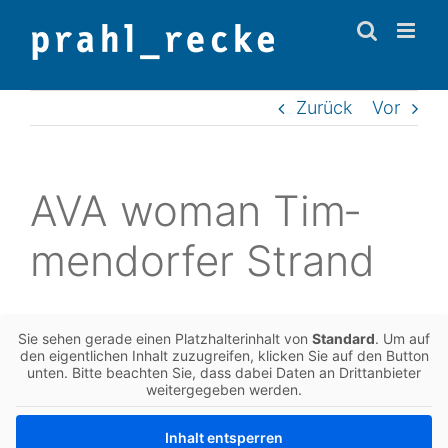
Zum
Inhalt
springen
Zurück
Vor
AVA woman Tim­
men­dor­fer Strand
Sie sehen gerade einen Platz­hal­ter­in­halt von
Stan­dard
. Um auf
den eigent­li­chen Inhalt zuzu­grei­fen, kli­cken Sie auf den Button
unten. Bitte beach­ten Sie, dass dabei Daten an Dritt­an­bie­ter
wei­ter­ge­ge­ben werden.
Inhalt ent­sper­ren