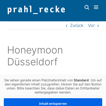
Zum
Inhalt
springen
Zurück
Vor
Honey­moon
Düsseldorf
Sie sehen gerade einen Platz­hal­ter­in­halt von
Stan­dard
. Um auf
den eigent­li­chen Inhalt zuzu­grei­fen, kli­cken Sie auf den Button
unten. Bitte beach­ten Sie, dass dabei Daten an Dritt­an­bie­ter
wei­ter­ge­ge­ben werden.
Inhalt ent­sper­ren