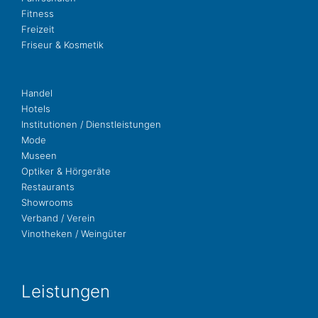
Fit­ness
Freizeit
Fri­seur & Kosmetik
Handel
Hotels
Insti­tu­tio­nen / Dienstleistungen
Mode
Museen
Opti­ker & Hörgeräte
Restau­rants
Show­rooms
Ver­band / Verein
Vino­the­ken / Weingüter
Leis­tun­gen