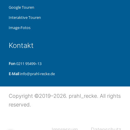
Google Touren
Inter­ak­ti­ve Touren
Image-Fotos
Kon­takt
Fon
0211 95499–13
E‑Mail
info@prahl-recke.de
Copy­right ©2019–2026. prahl_recke. All rights
reserved.
Impres­sum
Daten­schutz