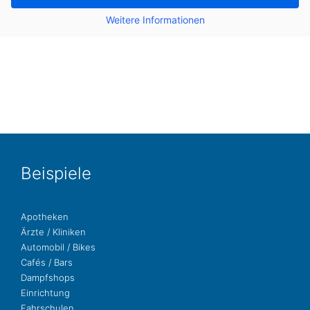
Wei­te­re Infor­ma­tio­nen
Bei­spie­le
Apo­the­ken
Ärzte / Kliniken
Auto­mo­bil / Bikes
Cafés / Bars
Dampf­shops
Ein­rich­tung
Fahr­schu­len