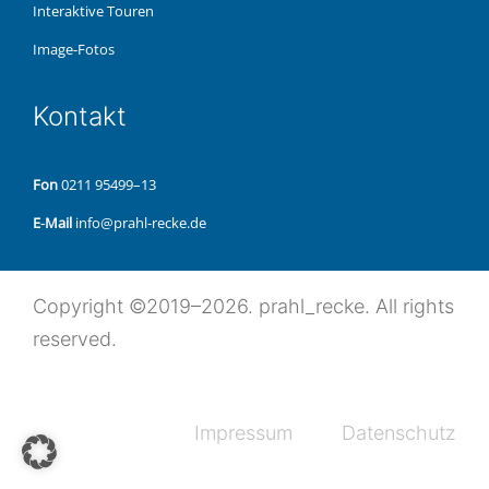
Inter­ak­ti­ve Touren
Image-Fotos
Kon­takt
Fon
0211 95499–13
E‑Mail
info@prahl-recke.de
Copy­right ©2019–2026. prahl_recke. All rights
reserved.
Impres­sum
Daten­schutz