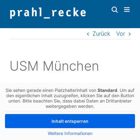
Zum
Inhalt
springen
Zurück
Vor
USM Mün­chen
Sie sehen gerade einen Platz­hal­ter­in­halt von
Stan­dard
. Um auf
den eigent­li­chen Inhalt zuzu­grei­fen, kli­cken Sie auf den Button
unten. Bitte beach­ten Sie, dass dabei Daten an Dritt­an­bie­ter
wei­ter­ge­ge­ben werden.
Inhalt ent­sper­ren
Wei­te­re Infor­ma­tio­nen