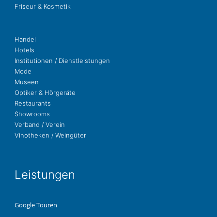
Fri­seur & Kosmetik
Handel
Hotels
Insti­tu­tio­nen / Dienstleistungen
Mode
Museen
Opti­ker & Hörgeräte
Restau­rants
Show­rooms
Ver­band / Verein
Vino­the­ken / Weingüter
Leis­tun­gen
Google Touren