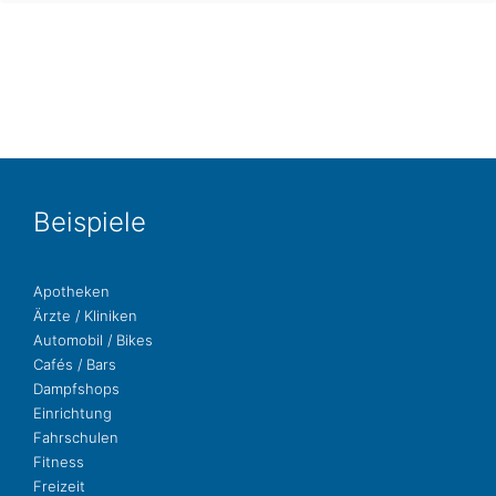
Bei­spie­le
Apo­the­ken
Ärzte / Kliniken
Auto­mo­bil / Bikes
Cafés / Bars
Dampf­shops
Ein­rich­tung
Fahr­schu­len
Fit­ness
Freizeit