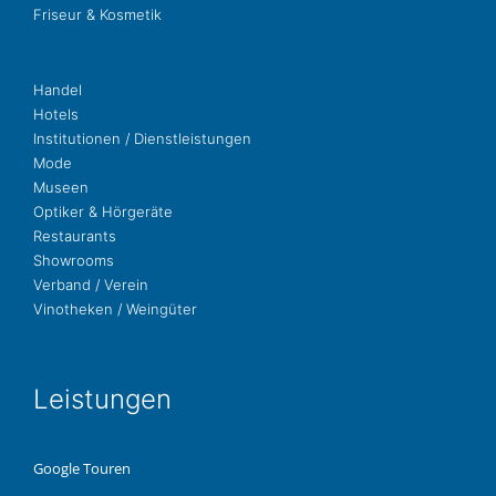
Fri­seur & Kosmetik
Handel
Hotels
Insti­tu­tio­nen / Dienstleistungen
Mode
Museen
Opti­ker & Hörgeräte
Restau­rants
Show­rooms
Ver­band / Verein
Vino­the­ken / Weingüter
Leis­tun­gen
Google Touren