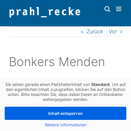
Zum
Inhalt
springen
Zurück
Vor
Bon­kers Menden
Sie sehen gerade einen Platz­hal­ter­in­halt von
Stan­dard
. Um auf
den eigent­li­chen Inhalt zuzu­grei­fen, kli­cken Sie auf den Button
unten. Bitte beach­ten Sie, dass dabei Daten an Dritt­an­bie­ter
wei­ter­ge­ge­ben werden.
Inhalt ent­sper­ren
Wei­te­re Infor­ma­tio­nen