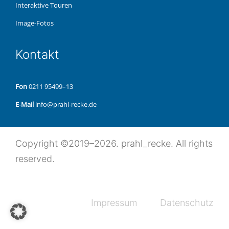
Inter­ak­ti­ve Touren
Image-Fotos
Kon­takt
Fon
0211 95499–13
E‑Mail
info@prahl-recke.de
Copy­right ©2019–2026. prahl_recke. All rights
reserved.
Impres­sum
Daten­schutz