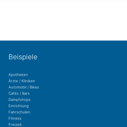
Bei­spie­le
Apo­the­ken
Ärzte / Kliniken
Auto­mo­bil / Bikes
Cafés / Bars
Dampf­shops
Ein­rich­tung
Fahr­schu­len
Fit­ness
Freizeit