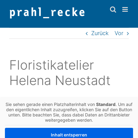
Zum
Inhalt
springen
Zurück
Vor
Flo­ris­ti­k­ate­lier
Helena Neustadt
Sie sehen gerade einen Platz­hal­ter­in­halt von
Stan­dard
. Um auf
den eigent­li­chen Inhalt zuzu­grei­fen, kli­cken Sie auf den Button
unten. Bitte beach­ten Sie, dass dabei Daten an Dritt­an­bie­ter
wei­ter­ge­ge­ben werden.
Inhalt ent­sper­ren