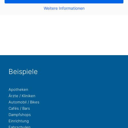
Wei­te­re Infor­ma­tio­nen
Bei­spie­le
Apo­the­ken
Ärzte / Kliniken
Auto­mo­bil / Bikes
Cafés / Bars
Dampf­shops
Ein­rich­tung
Fahr­schu­len