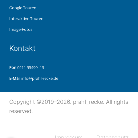
Google Touren
Inter­ak­ti­ve Touren
Image-Fotos
Kon­takt
Fon
0211 95499–13
E‑Mail
info@prahl-recke.de
Copy­right ©2019–2026. prahl_recke. All rights
reserved.
Impres­sum
Daten­schutz