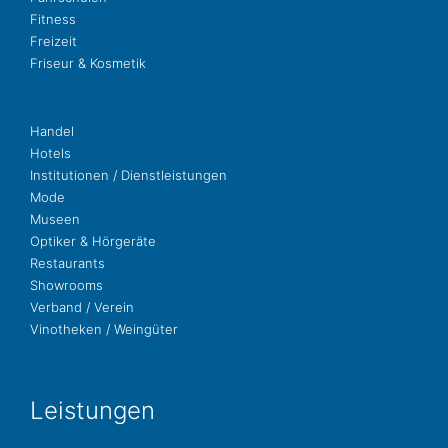
Fit­ness
Freizeit
Fri­seur & Kosmetik
Handel
Hotels
Insti­tu­tio­nen / Dienstleistungen
Mode
Museen
Opti­ker & Hörgeräte
Restau­rants
Show­rooms
Ver­band / Verein
Vino­the­ken / Weingüter
Leis­tun­gen