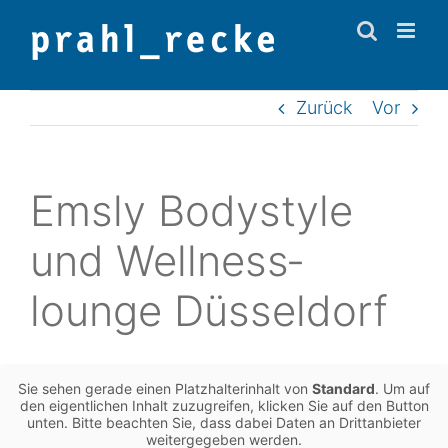
Zum
Inhalt
springen
Zurück
Vor
Emsly Body­style
und Well­ness­
lounge Düsseldorf
Sie sehen gerade einen Platz­hal­ter­in­halt von
Stan­dard
. Um auf
den eigent­li­chen Inhalt zuzu­grei­fen, kli­cken Sie auf den Button
unten. Bitte beach­ten Sie, dass dabei Daten an Dritt­an­bie­ter
wei­ter­ge­ge­ben werden.