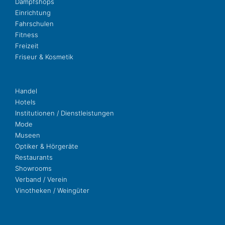
Dampf­shops
Ein­rich­tung
Fahr­schu­len
Fit­ness
Freizeit
Fri­seur & Kosmetik
Handel
Hotels
Insti­tu­tio­nen / Dienstleistungen
Mode
Museen
Opti­ker & Hörgeräte
Restau­rants
Show­rooms
Ver­band / Verein
Vino­the­ken / Weingüter