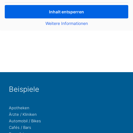
Inhalt ent­sper­ren
Wei­te­re Infor­ma­tio­nen
Bei­spie­le
Apo­the­ken
Ärzte / Kliniken
Auto­mo­bil / Bikes
Cafés / Bars