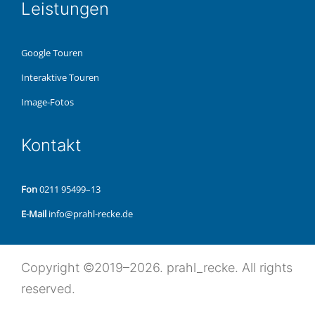
Leis­tun­gen
Google Touren
Inter­ak­ti­ve Touren
Image-Fotos
Kon­takt
Fon
0211 95499–13
E‑Mail
info@prahl-recke.de
Copy­right ©2019–2026. prahl_recke. All rights
reserved.