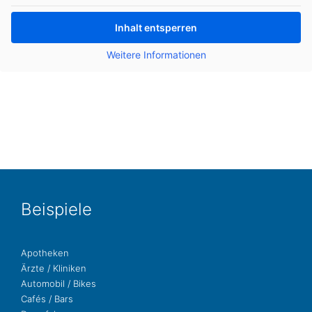
Inhalt ent­sper­ren
Wei­te­re Infor­ma­tio­nen
Bei­spie­le
Apo­the­ken
Ärzte / Kliniken
Auto­mo­bil / Bikes
Cafés / Bars