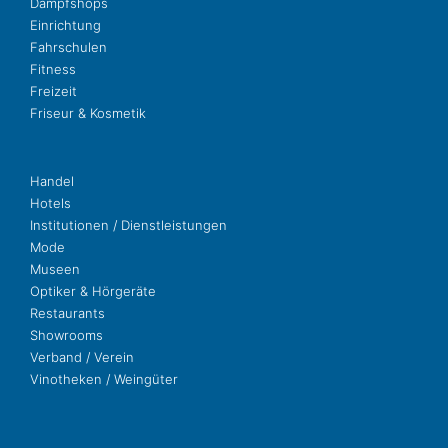
Dampf­shops
Ein­rich­tung
Fahr­schu­len
Fit­ness
Freizeit
Fri­seur & Kosmetik
Handel
Hotels
Insti­tu­tio­nen / Dienstleistungen
Mode
Museen
Opti­ker & Hörgeräte
Restau­rants
Show­rooms
Ver­band / Verein
Vino­the­ken / Weingüter