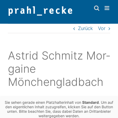
Zum
Inhalt
springen
Zurück
Vor
Astrid Schmitz Mor­
gai­ne
Mönchengladbach
Sie sehen gerade einen Platz­hal­ter­in­halt von
Stan­dard
. Um auf
den eigent­li­chen Inhalt zuzu­grei­fen, kli­cken Sie auf den Button
unten. Bitte beach­ten Sie, dass dabei Daten an Dritt­an­bie­ter
wei­ter­ge­ge­ben werden.