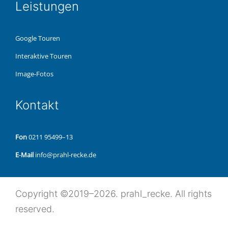
Leis­tun­gen
Google Touren
Inter­ak­ti­ve Touren
Image-Fotos
Kon­takt
Fon
0211 95499–13
E‑Mail
info@prahl-recke.de
Copy­right ©2019–2026. prahl_recke. All rights
reserved.