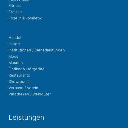
Fit­ness
Freizeit
Fri­seur & Kosmetik
Handel
Hotels
Insti­tu­tio­nen / Dienstleistungen
Mode
Museen
Opti­ker & Hörgeräte
Restau­rants
Show­rooms
Ver­band / Verein
Vino­the­ken / Weingüter
Leis­tun­gen