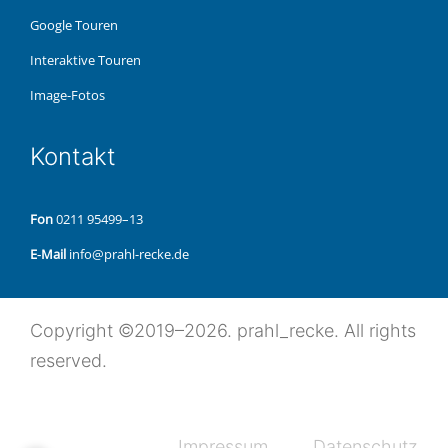
Google Touren
Inter­ak­ti­ve Touren
Image-Fotos
Kon­takt
Fon
0211 95499–13
E‑Mail
info@prahl-recke.de
Copy­right ©2019–2026. prahl_recke. All rights
reserved.
Impres­sum
Daten­schutz