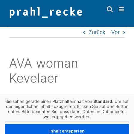
Zum
Inhalt
springen
Zurück
Vor
AVA woman
Kevelaer
Sie sehen gerade einen Platz­hal­ter­in­halt von
Stan­dard
. Um auf
den eigent­li­chen Inhalt zuzu­grei­fen, kli­cken Sie auf den Button
unten. Bitte beach­ten Sie, dass dabei Daten an Dritt­an­bie­ter
wei­ter­ge­ge­ben werden.
Inhalt ent­sper­ren