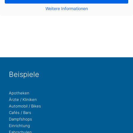
Wei­te­re Infor­ma­tio­nen
Bei­spie­le
Apo­the­ken
Ärzte / Kliniken
Auto­mo­bil / Bikes
Cafés / Bars
Dampf­shops
Ein­rich­tung
Fahr­schu­len