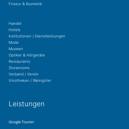
Fri­seur & Kosmetik
Handel
Hotels
Insti­tu­tio­nen / Dienstleistungen
Mode
Museen
Opti­ker & Hörgeräte
Restau­rants
Show­rooms
Ver­band / Verein
Vino­the­ken / Weingüter
Leis­tun­gen
Google Touren