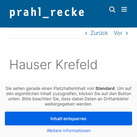
Zum
Inhalt
springen
Zurück
Vor
Hauser Kre­feld
Sie sehen gerade einen Platz­hal­ter­in­halt von
Stan­dard
. Um auf
den eigent­li­chen Inhalt zuzu­grei­fen, kli­cken Sie auf den Button
unten. Bitte beach­ten Sie, dass dabei Daten an Dritt­an­bie­ter
wei­ter­ge­ge­ben werden.
Inhalt ent­sper­ren
Wei­te­re Infor­ma­tio­nen