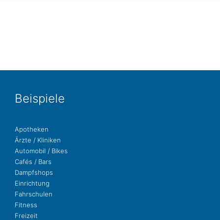
Bei­spie­le
Apo­the­ken
Ärzte / Kliniken
Auto­mo­bil / Bikes
Cafés / Bars
Dampf­shops
Ein­rich­tung
Fahr­schu­len
Fit­ness
Freizeit