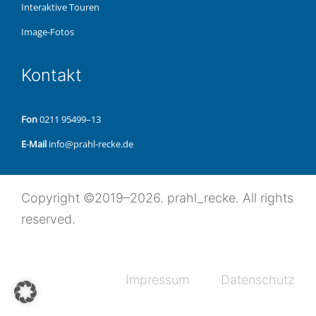
Inter­ak­ti­ve Touren
Image-Fotos
Kon­takt
Fon
0211 95499–13
E‑Mail
info@prahl-recke.de
Copy­right ©2019–2026. prahl_recke. All rights
reserved.
Impres­sum
Daten­schutz