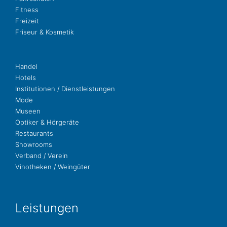
Fit­ness
Freizeit
Fri­seur & Kosmetik
Handel
Hotels
Insti­tu­tio­nen / Dienstleistungen
Mode
Museen
Opti­ker & Hörgeräte
Restau­rants
Show­rooms
Ver­band / Verein
Vino­the­ken / Weingüter
Leis­tun­gen