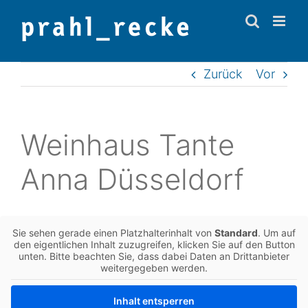
Zum
Inhalt
springen
Zurück
Vor
Wein­haus Tante
Anna Düsseldorf
Sie sehen gerade einen Platz­hal­ter­in­halt von
Stan­dard
. Um auf
den eigent­li­chen Inhalt zuzu­grei­fen, kli­cken Sie auf den Button
unten. Bitte beach­ten Sie, dass dabei Daten an Dritt­an­bie­ter
wei­ter­ge­ge­ben werden.
Inhalt ent­sper­ren