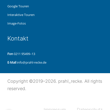
Google Touren
Inter­ak­ti­ve Touren
Image-Fotos
Kon­takt
Fon
0211 95499–13
E‑Mail
info@prahl-recke.de
Copy­right ©2019–2026. prahl_recke. All rights
reserved.
Impres­sum
Daten­schutz