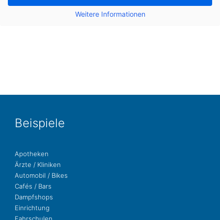
Wei­te­re Infor­ma­tio­nen
Bei­spie­le
Apo­the­ken
Ärzte / Kliniken
Auto­mo­bil / Bikes
Cafés / Bars
Dampf­shops
Ein­rich­tung
Fahr­schu­len