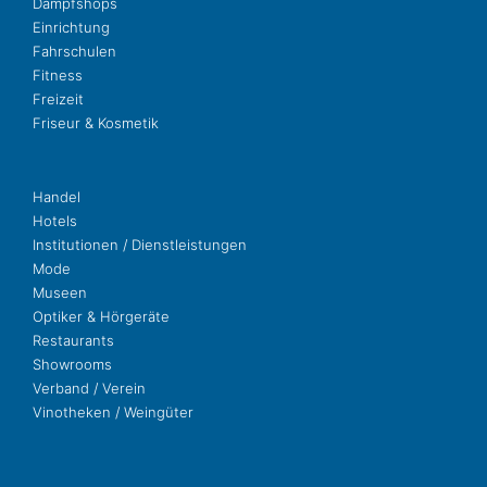
Dampf­shops
Ein­rich­tung
Fahr­schu­len
Fit­ness
Freizeit
Fri­seur & Kosmetik
Handel
Hotels
Insti­tu­tio­nen / Dienstleistungen
Mode
Museen
Opti­ker & Hörgeräte
Restau­rants
Show­rooms
Ver­band / Verein
Vino­the­ken / Weingüter