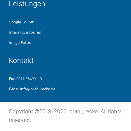
Leis­tun­gen
Google Touren
Inter­ak­ti­ve Touren
Image-Fotos
Kon­takt
Fon
0211 95499–13
E‑Mail
info@prahl-recke.de
Copy­right ©2019–2026. prahl_recke. All rights
reserved.