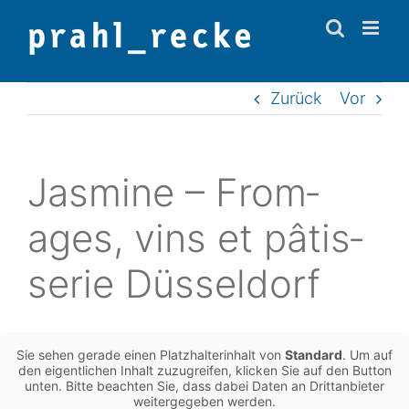
Zum
Inhalt
springen
Zurück
Vor
Jas­mi­ne – From­
ages, vins et pâtis­
se­rie Düsseldorf
Sie sehen gerade einen Platz­hal­ter­in­halt von
Stan­dard
. Um auf
den eigent­li­chen Inhalt zuzu­grei­fen, kli­cken Sie auf den Button
unten. Bitte beach­ten Sie, dass dabei Daten an Dritt­an­bie­ter
wei­ter­ge­ge­ben werden.