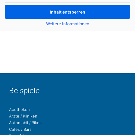
Inhalt ent­sper­ren
Wei­te­re Infor­ma­tio­nen
Bei­spie­le
Apo­the­ken
Ärzte / Kliniken
Auto­mo­bil / Bikes
Cafés / Bars