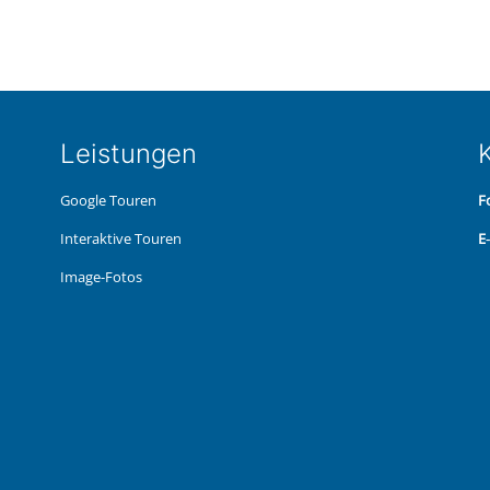
Leis­tun­gen
K
Google Touren
F
Inter­ak­ti­ve Touren
E
Image-Fotos