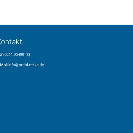
on­takt
on
0211 95499–13
‑Mail
info@prahl-recke.de