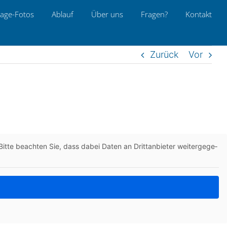
age-Fotos
Ablauf
Über uns
Fragen?
Kon­takt
Zurück
Vor
itte beach­ten Sie, dass dabei Daten an Dritt­an­bie­ter wei­ter­ge­ge­