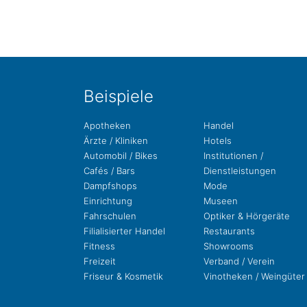
Bei­spie­le
Apo­the­ken
Handel
Ärzte / Kliniken
Hotels
Auto­mo­bil / Bikes
Insti­tu­tio­nen /
Cafés / Bars
Dienstleistungen
Dampf­shops
Mode
Ein­rich­tung
Museen
Fahr­schu­len
Opti­ker & Hörgeräte
Filia­li­sier­ter Handel
Restau­rants
Fit­ness
Show­rooms
Freizeit
Ver­band / Verein
Fri­seur & Kosmetik
Vino­the­ken / Weingüter