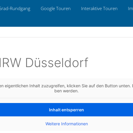
Grad-Rund­gang
Google Touren
Inter­ak­ti­ve Touren
Im
 NRW Düsseldorf
n eigent­li­chen Inhalt zuzu­grei­fen, kli­cken Sie auf den Button unten. B
ben werden.
Inhalt ent­sper­ren
Wei­te­re Infor­ma­tio­nen